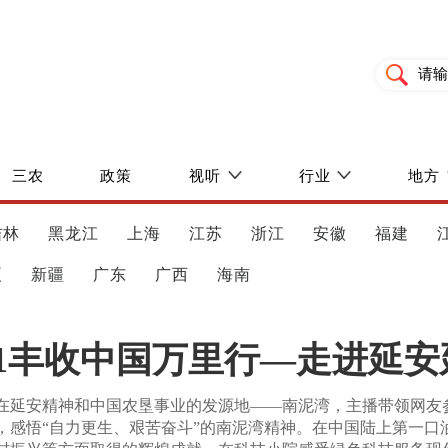
三农
政策
视听
行业
地方
吉林
黑龙江
上海
江苏
浙江
安徽
福建
夏
新疆
广东
广西
海南
21丰收中国万里行—走进延安
在延安精神和中国农垦事业的发源地——南泥湾，主播带领网友
，感悟“自力更生、艰苦奋斗”的南泥湾精神。在中国陆上第一口