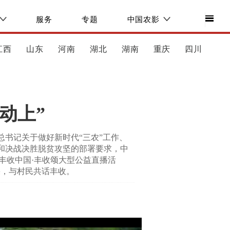
服务
专题
中国农影
江西
山东
河南
湖北
湖南
重庆
四川
动上”
总书记关于做好新时代“三农”工作、
会和决战决胜脱贫攻坚的部署要求，中
“丰收中国·丰收颂大型公益直播活
果，与村民共话丰收。