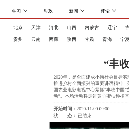
学习
时政
新闻
评论
北京
天津
河北
山西
内蒙古
辽宁
贵州
云南
西藏
陕西
甘肃
青海
宁
“丰
2020年，是全面建成小康社会目标
推进乡村全面振兴的重要讲话精神，
国农业电影电视中心紧抓“丰收中国”
动”。本场活动将走进黄心蜜柚种植
开始时间：
2020-11-09 09:00
状 态：
已结束