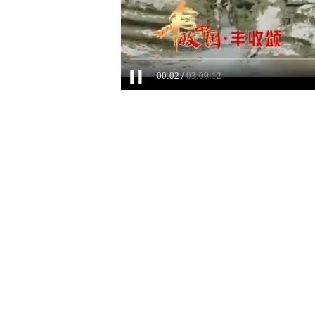
现场报道
2020-11-08
15:33
【直播员】
2020年，是全面
好新时代“三农”工
小康社会和决战决胜
传播“三农”好声音，
特早茶基地，主播体