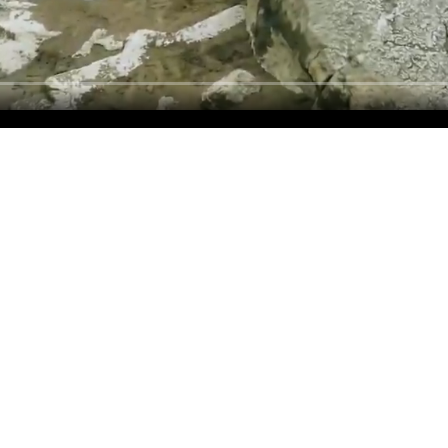
建成小康社会目标实现之年，是全面打赢脱贫攻坚战收官之年。为了深入贯
作、推进乡村全面振兴的重要讲话精神，落实中央宣传部、农业农村部关于2
脱贫攻坚的部署要求，中国农业电影电视中心紧抓“丰收中国”主题，讲述
于11月举办“丰收中国·丰收颂大型公益直播活动”。本场活动将走进黄心
验当地美食制作，一起品丰收硕果，与村民共话丰收。