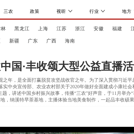
三农
政策
视听
行业
地方
吉林
黑龙江
上海
江苏
浙江
安徽
福建
夏
新疆
广东
广西
海南
收中国·丰收颂大型公益直播活
实现之年，是全面打赢脱贫攻坚战收官之年。为了深入贯彻习近平
落实中央宣传部、农业农村部关于2020年做好全面建成小康社
主题，讲述中国乡村振兴故事，传播“三农”好声音，于11月举办
基地，纳溪特早茶基地，主播体验当地美食制作，一起品丰收硕