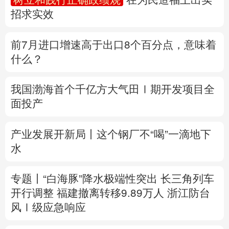
招求实效
多语种频道
前7月进口增速高于出口8个百分点，意味着
English
Español
Français
عربى
什么？
Русский язык
日本語
한국어
我国渤海首个千亿方大气田Ⅰ期开发项目全
Deutsch
Português
面投产
产业发展开新局丨
这个钢厂不“喝”一滴地下
水
专题丨
“白海豚”降水极端性突出
长三角列车
开行调整
福建撤离转移9.89万人
浙江防台
风Ⅰ级应急响应