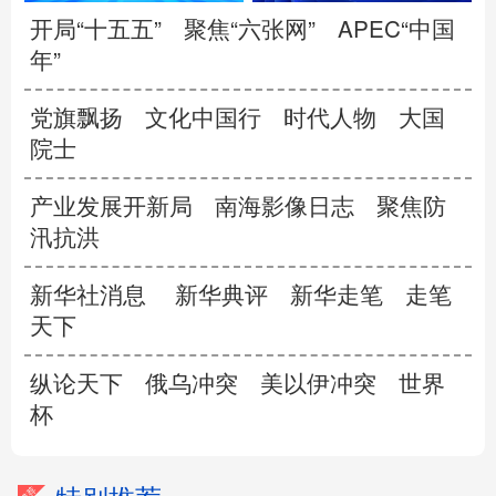
开局“十五五”
聚焦“六张网”
APEC“中国
年”
党旗飘扬
文化中国行
时代人物
大国
院士
产业发展开新局
南海影像日志
聚焦防
汛抗洪
新华社消息
新华典评
新华走笔
走笔
天下
纵论天下
俄乌冲突
美以伊冲突
世界
杯