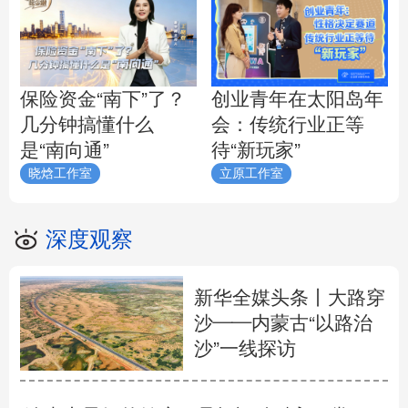
保险资金“南下”了？
创业青年在太阳岛年
几分钟搞懂什么
会：传统行业正等
是“南向通”
待“新玩家”
晓焓工作室
立原工作室
深度观察
新华全媒头条丨
大路穿
沙——内蒙古“以路治
沙”一线探访