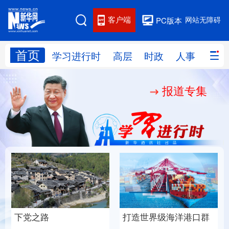
客户端
网站无障碍
PC版本
首页
网站地图
学习进行时
高层
时政
人事
国际
报道专集
学习进行时
高层
时政
人事
国际
财经
网评
港澳
台湾
思客智库
全球连线
教育
科技
科创
量子
体育
文化
书画
健康
军事
下党之路
打造世界级海洋港口群
访谈
视频
图片
政务