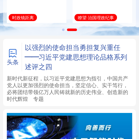
法律
中央文件
金融
汽车
时政镜距离
瞭望·治国理政纪事
食品
人居
信息化
数字经济
学术中国
乡村振兴
银龄
溯源中国
以强烈的使命担当勇担复兴重任
——习近平党建思想理论品格系列
城市
旅游
能源
会展
头条
述评之四
彩票
娱乐
时尚
悦读
新时代新征程，以习近平党建思想为指引，中国共产
党人以更加强烈的使命担当，坚定信心、实干笃行，
必将团结带领亿万人民铸就新的历史伟业、创造新的
公益
一带一路
亚太网
上市公司
时代辉煌
专题
文化产业
地方频道