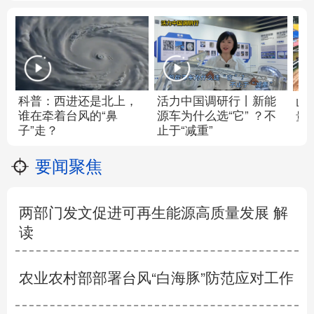
科普：西进还是北上，
活力中国调研行丨
新能
山
谁在牵着台风的“鼻
源车为什么选“它” ？不
量
子”走？
止于“减重”
要闻聚焦
两部门发文促进可再生能源高质量发展 解
读
农业农村部部署台风“白海豚”防范应对工作