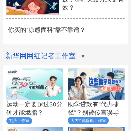
效？
你买的“凉感面料”靠不靠谱？
新华网网红记者工作室
▼
助学贷款有“代办捷
运动一定要超过30分
径”？别被传言误导
钟才能燃脂？
刘燕工作室
大“申”说辟谣工作室