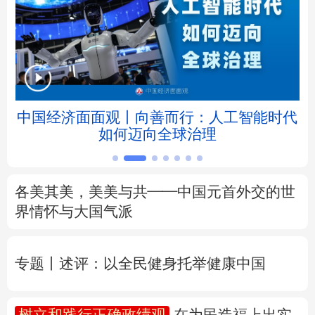
北京
天津
河北
山西
辽宁
吉林
上海
江苏
浙江
安徽
福建
江西
就
中国经济面面观丨向善而行：人工智能时代
如何迈向全球治理
山东
河南
湖北
湖南
广东
广西
海南
重庆
各美其美，美美与共——中国元首外交的世
四川
贵州
云南
西藏
界情怀与大国气派
陕西
甘肃
青海
宁夏
专题丨
述评：以全民健身托举健康中国
新疆
内蒙古
黑龙江
树立和践行正确政绩观
在为民造福上出实