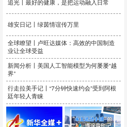
追光丨
最好的健康，是把运动融入日常
雄安日记丨绿茵情谊传万里
全球瞭望丨卢旺达媒体：高效的中国制造
业让全球受益
新闻分析丨美国人工智能模型为何屡屡“越
界”
行走拉美手记丨“7分钟快速约会”受到阿根
廷年轻人青睐