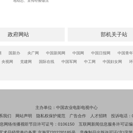
地动态、宣传经验做法
政府网站
部机关子站
网
国新办
央广网
中国新闻网
中国网
中国日报网
中国青年
央视网
党建网
国际在线
中国军网
中工网
中国妇女网
环
主办单位：中国农业电影电视中心
系我们
网站声明
隐私权保护规范
广告合作
人才招聘
投诉电话：01
息网络传播视听节目许可证号：0106150
互联网新闻信息服务许可证编码：1
艺术品经营单位备案 京海艺[2022]0185号
音像制品出版许可证(京)字第