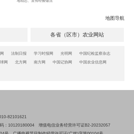
地动态、宣传经验做法
地图导航
各省（区市）农业网站
网
法制日报
学习时报网
光明网
中国纪检监察杂志
球网
北方网
南方网
中国记协网
中国农业信息网
0-82101621
0120180004
增值电信业务经营许可证B2-20232057
24号
广播电视节目制作经营许可证(广媒)字第00104号