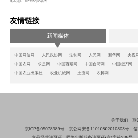
地动态、宣传经验做法
友情链接
新闻媒体
中国网信网
人民政协网
法制网
人民网
新华网
央视
中国农网
求是网
中国西藏网
中国台湾网
中国经济网
中国农业出版社
农业机械网
土流网
农博网
关于我们
联
京ICP备05078389号
京公网安备11010802010803号
信
食品经营许可证
网络出版服务许可证(京)字第335号