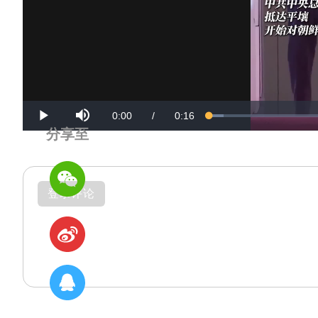
Mute
Current
Duration
0:00
/
0:16
Loaded
:
Progress
:
Play
0%
0%
分享至
Time
Time
登录评论