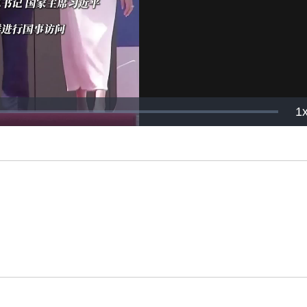
Video
P
1
R