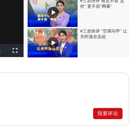
#三农快评 善意不容“定
价” 更不容“网暴”
#三农快评 “空调马甲” 让
关怀落在实处
layback
x
ate
Fullscreen
我要评论