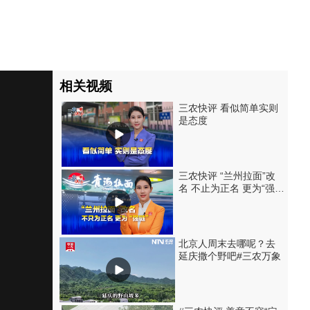
相关视频
三农快评 看似简单实则
是态度
三农快评 “兰州拉面”改
名 不止为正名 更为“强
链”
北京人周末去哪呢？去
延庆撒个野吧#三农万象