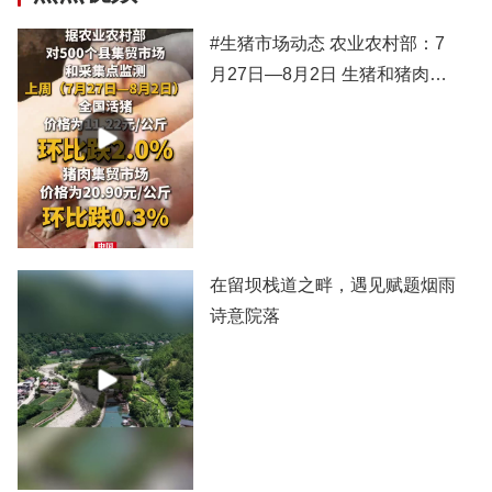
#生猪市场动态 农业农村部：7
月27日—8月2日 生猪和猪肉价
格有所下跌
在留坝栈道之畔，遇见赋题烟雨
诗意院落