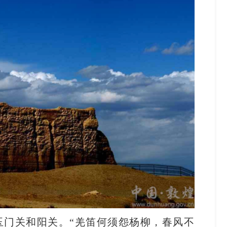
玉门关和阳关。“羌笛何须怨杨柳，春风不