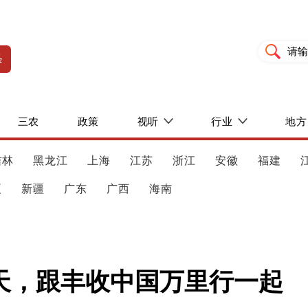
条
三农
政策
视听
行业
地方
吉林
黑龙江
上海
江苏
浙江
安徽
福建
夏
新疆
广东
广西
海南
天，跟丰收中国万里行一起