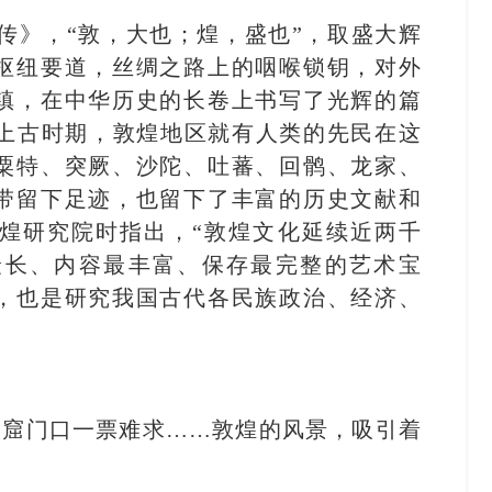
列传》，“敦，大也；煌，盛也”，取盛大辉
枢纽要道，丝绸之路上的咽喉锁钥，对外
镇，在中华历史的长卷上书写了光辉的篇
的上古时期，敦煌地区就有人类的先民在这
粟特、突厥、沙陀、吐蕃、回鹘、龙家、
带留下足迹，也留下了丰富的历史文献和
煌研究院时指出，“敦煌文化延续近两千
最长、内容最丰富、保存最完整的艺术宝
，也是研究我国古代各民族政治、经济、
高窟门口一票难求……敦煌的风景，吸引着