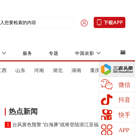
服务
专题
中国农影
江西
山东
河南
湖北
湖南
重庆
四川
微信
抖音
热点新闻
快手
1
台风黄色预警 “白海豚”或将登陆浙江至福建北部沿
APP
海地区