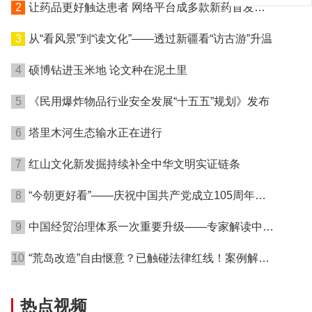
2
让药品更好触达患者 网络平台成多款新药首发渠
道
3
从“看风景”到“读文化”——透过新疆看“访古游”升温
4
硕博钻进玉米地 论文种在泥土里
5
《民用爆炸物品行业安全发展“十五五”规划》发布
6
塔里木河生态输水正在进行
7
红山文化新发掘持续补全中华文明实证链条
8
“今朝更好看”——庆祝中国共产党成立105周年名
家作品展在港开幕
9
中国经贸治理体系一次重要升级——专家解读中国
首例对外贸易国家安全调查
10
“荒岛改造”自由惬意？已触碰法律红线！案例解读
→
热点视频