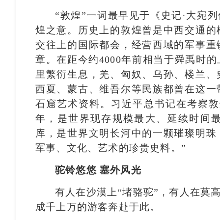
“敦煌”一词最早见于《史记·大宛
煌之意。历史上的敦煌曾是中西交通的
交往上的国际都会，经营西域的军事重
章。在距今约4000年前相当于舜禹时
里繁衍生息，羌、匈奴、乌孙、楼兰、
西夏、蒙古、维吾尔等民族都曾在这一
石窟艺术资料。习近平总书记在考察敦
年，是世界现存规模最大、延续时间
库，是世界文明长河中的一颗璀璨明珠
军事、文化、艺术的珍贵史料。”
驼铃悠悠 塞外风光
有人在沙漠上“堵骆驼”，有人在莫
成千上万的游客奔赴于此。