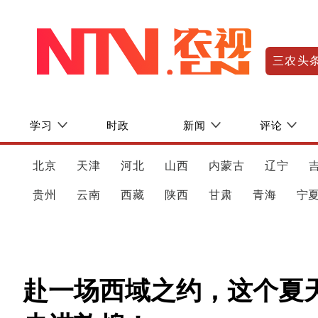
三农头
学习
时政
新闻
评论
北京
天津
河北
山西
内蒙古
辽宁
贵州
云南
西藏
陕西
甘肃
青海
宁
赴一场西域之约，这个夏