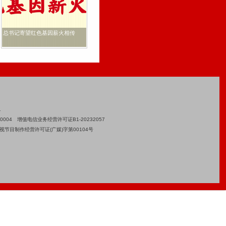
陈俊武：“
凡！”
马背上的生