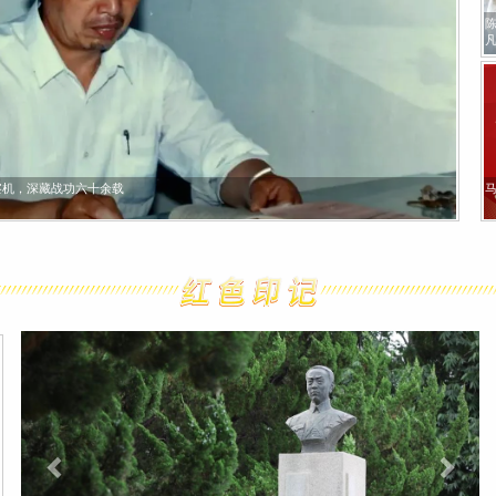
们是“七一勋章”获得者
105年农史大事记
届三中全会：划时代的历史转折
开国大典记