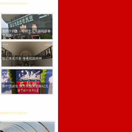
N
e
x
党的十
t
雷激荡