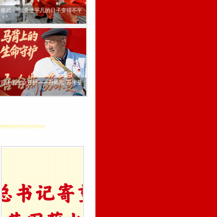
1921→2026！ 以此献给
坚持独立自主：我们的朋