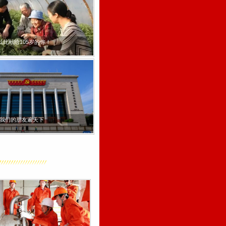
铭记烽
年大会
新中国