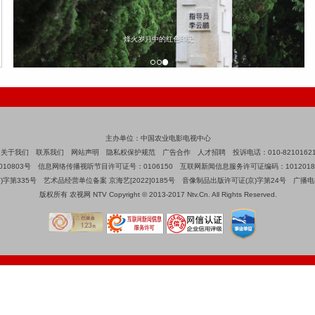
：两次参与击落U-2高空侦察机，深藏战功六十余载