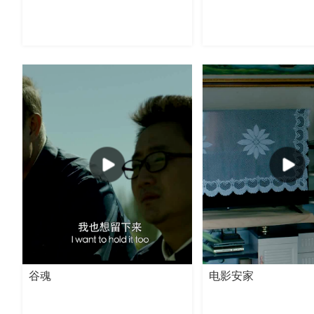
谷魂
电影安家