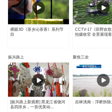
裸眼3D《茶乡沁茶香》系列节
CCTV-17《田野欢
目
拍摄收官 全景展现
振兴路上
聚焦三农
[振兴路上新观察] 黑龙江省饶河
吉林洮南：浮桥拆除
县四排乡，一首优美动…