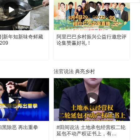
餐]新年知新味奇鲜藏
阿里巴巴乡村振兴公益行邀您评
209
论集赞赢好礼！
法官说法 典亮乡村
扫黑除恶 再出重拳
#田间说法 土地承包经营权二轮
延包不动产权证书上，有…