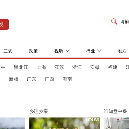
视
三农
政策
视听
行业
地方
吉林
黑龙江
上海
江苏
浙江
安徽
福建
夏
新疆
广东
广西
海南
乡理乡亲
谁知盘中餐