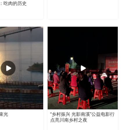
：吃肉的历史
束光
“乡村振兴 光影南溪”公益电影行
点亮川南乡村之夜