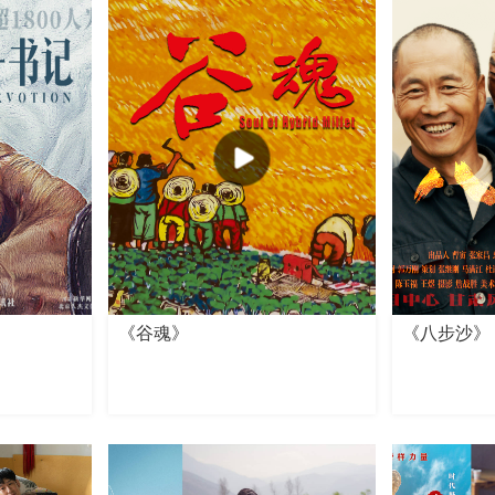
《谷魂》
《八步沙》