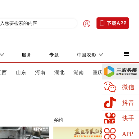
服务
专题
中国农影
江西
山东
河南
湖北
湖南
重庆
四川
微信
抖音
更多
快手
乡约
APP