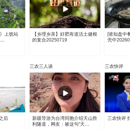
歌》上犹站
【乡理乡亲】好肥有道活土健根
[谁知盘中
客…
的复合20250719
壳中20260
三农三人谈
三农快评
之后
新疆导游为台湾同胞介绍天山胜
三农快评 
利隧道，网友：被这句“天…