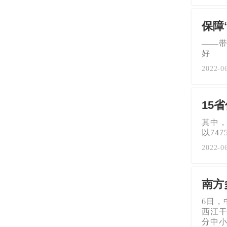
保障
——
好 
2022
15
其中，
以74
2022-
南方
6日，
西江干
分中