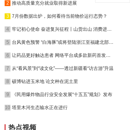
2
推动高质量充分就业取得新进展
3
7月份数据出炉，如何看待当前物价运行态势？
4
牢记初心使命 奋进复兴征程丨山货出山 消费进山
——湖北黄冈探索老区振兴特色路
5
台风黄色预警 “白海豚”或将登陆浙江至福建北部沿
海地区
6
让药品更好触达患者 网络平台成多款新药首发渠
道
7
从“看风景”到“读文化”——透过新疆看“访古游”升温
8
硕博钻进玉米地 论文种在泥土里
9
《民用爆炸物品行业安全发展“十五五”规划》发布
10
塔里木河生态输水正在进行
热点视频