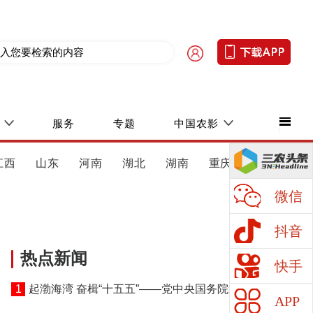
服务
专题
中国农影
江西
山东
河南
湖北
湖南
重庆
四川
微信
抖音
热点新闻
快手
1
起渤海湾 奋楫“十五五”——党中央国务院邀请优秀
APP
专家人才代表北戴河休假侧记