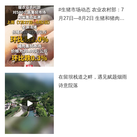
#生猪市场动态 农业农村部：7
月27日—8月2日 生猪和猪肉价
格有所下跌
在留坝栈道之畔，遇见赋题烟雨
诗意院落