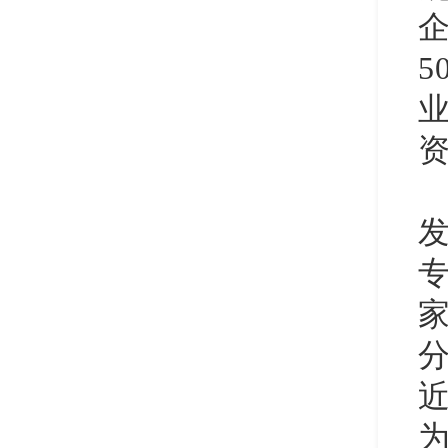
5
资
发
专