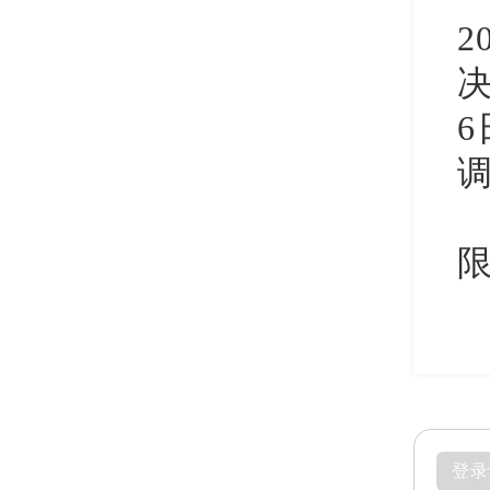
2
6
调
限
登录