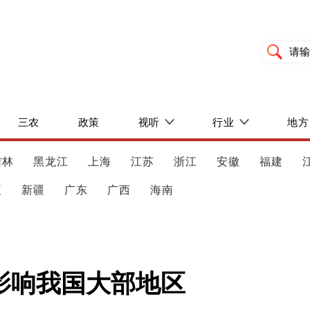
三农
政策
视听
行业
地方
吉林
黑龙江
上海
江苏
浙江
安徽
福建
夏
新疆
广东
广西
海南
影响我国大部地区