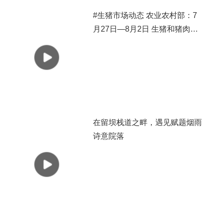
#生猪市场动态 农业农村部：7
月27日—8月2日 生猪和猪肉价
格有所下跌
在留坝栈道之畔，遇见赋题烟雨
诗意院落