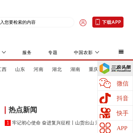
服务
专题
中国农影
江西
山东
河南
湖北
湖南
重庆
四川
微信
抖音
热点新闻
快手
1
牢记初心使命 奋进复兴征程丨山货出山 消费进山
APP
——湖北黄冈探索老区振兴特色路