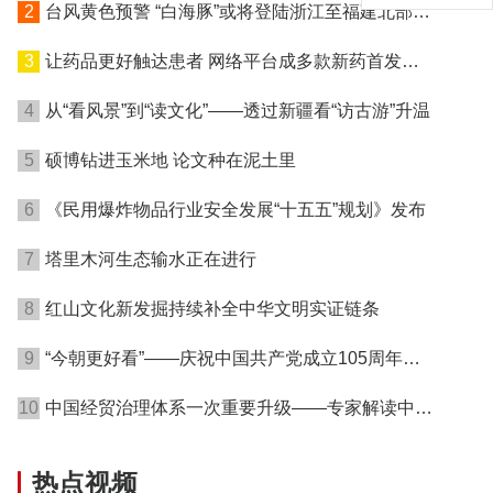
2
台风黄色预警 “白海豚”或将登陆浙江至福建北部沿
海地区
3
让药品更好触达患者 网络平台成多款新药首发渠
道
4
从“看风景”到“读文化”——透过新疆看“访古游”升温
5
硕博钻进玉米地 论文种在泥土里
6
《民用爆炸物品行业安全发展“十五五”规划》发布
7
塔里木河生态输水正在进行
8
红山文化新发掘持续补全中华文明实证链条
9
“今朝更好看”——庆祝中国共产党成立105周年名
家作品展在港开幕
10
中国经贸治理体系一次重要升级——专家解读中国
首例对外贸易国家安全调查
热点视频