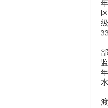
3
部
监