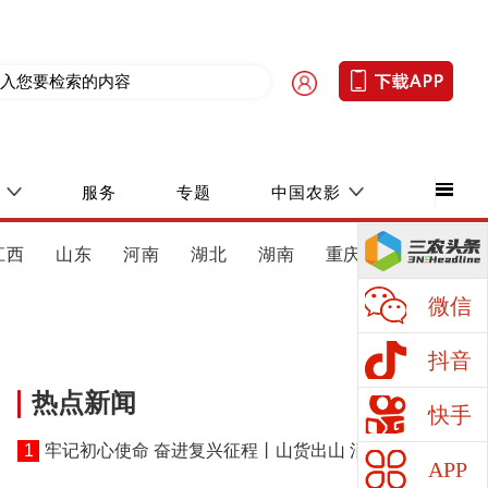
服务
专题
中国农影
江西
山东
河南
湖北
湖南
重庆
四川
微信
抖音
热点新闻
快手
1
牢记初心使命 奋进复兴征程丨山货出山 消费进山
APP
——湖北黄冈探索老区振兴特色路