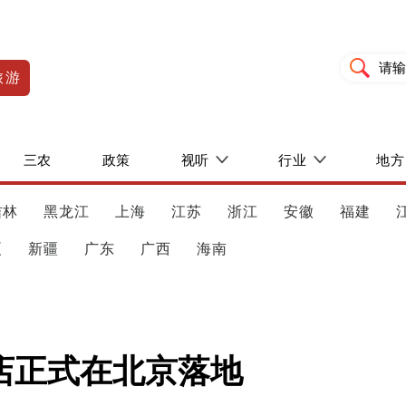
旅游
三农
政策
视听
行业
地方
吉林
黑龙江
上海
江苏
浙江
安徽
福建
夏
新疆
广东
广西
海南
店正式在北京落地