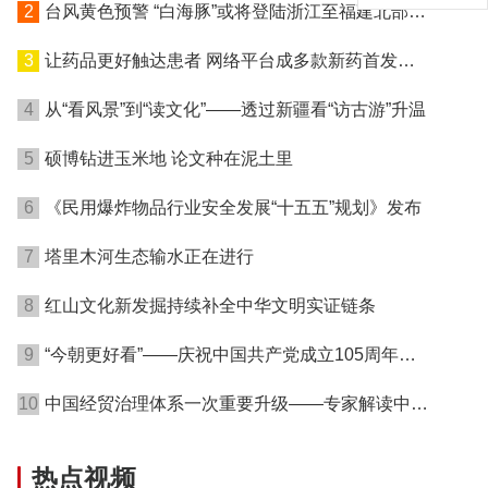
2
台风黄色预警 “白海豚”或将登陆浙江至福建北部沿
海地区
3
让药品更好触达患者 网络平台成多款新药首发渠
道
4
从“看风景”到“读文化”——透过新疆看“访古游”升温
5
硕博钻进玉米地 论文种在泥土里
6
《民用爆炸物品行业安全发展“十五五”规划》发布
7
塔里木河生态输水正在进行
8
红山文化新发掘持续补全中华文明实证链条
9
“今朝更好看”——庆祝中国共产党成立105周年名
家作品展在港开幕
10
中国经贸治理体系一次重要升级——专家解读中国
首例对外贸易国家安全调查
热点视频