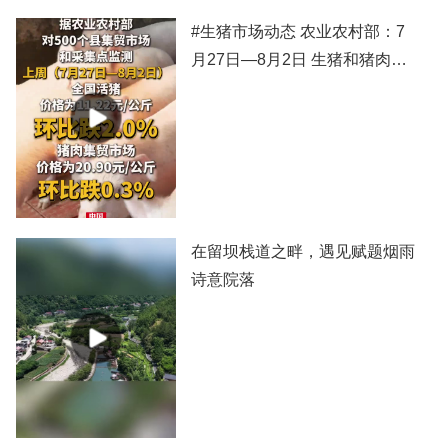
#生猪市场动态 农业农村部：7
月27日—8月2日 生猪和猪肉价
格有所下跌
在留坝栈道之畔，遇见赋题烟雨
诗意院落