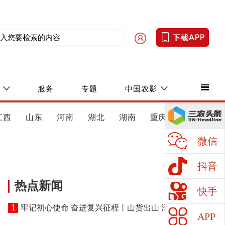
服务
专题
中国农影
江西
山东
河南
湖北
湖南
重庆
四川
微信
抖音
热点新闻
快手
1
牢记初心使命 奋进复兴征程丨山货出山 消费进山
APP
——湖北黄冈探索老区振兴特色路