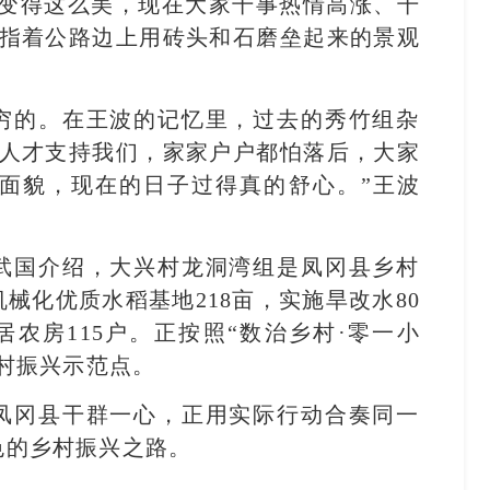
会变得这么美，现在大家干事热情高涨、干
波指着公路边上用砖头和石磨垒起来的景观
穷的。在王波的记忆里，过去的秀竹组杂
业人才支持我们，家家户户都怕落后，大家
面貌，现在的日子过得真的舒心。”王波
武国介绍，大兴村龙洞湾组是凤冈县乡村
械化优质水稻基地218亩，实施旱改水80
居农房115户。正按照“数治乡村·零一小
乡村振兴示范点。
凤冈县干群一心，正用实际行动合奏同一
色的乡村振兴之路。