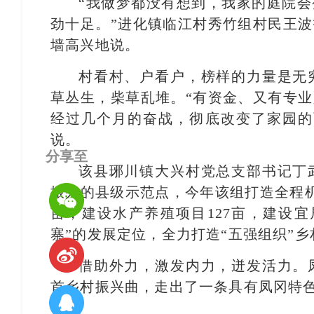
“我做梦都没有想到，我家的庭院
劲十足。”进化镇临江村秀竹组村民王
墙高兴地说。
村看村、户看户，榜样的力量是无
草丛生，柴草乱堆。“有资金、又有专
经过几个月的奋战，彻底改变了家园的
说。
分享至
该县琊川镇大兴村党总支部书记丁
振兴的县级示范点，今年该组打造全程机
亩，建设水产养殖项目127亩，建设宜
寨”的发展定位，全力打造“五强组织”
借助外力，激发内力，迸发活力。
首乡村振兴曲，走出了一条具有凤冈特