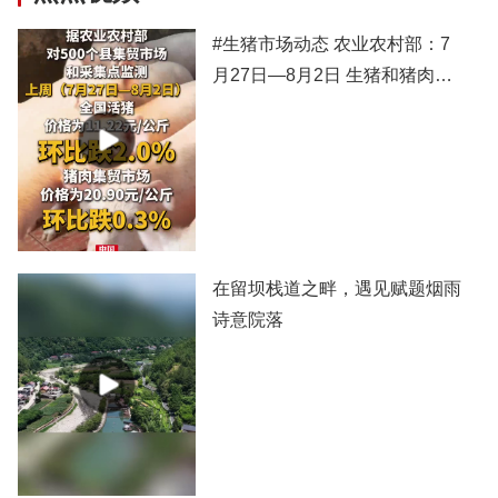
#生猪市场动态 农业农村部：7
月27日—8月2日 生猪和猪肉价
格有所下跌
在留坝栈道之畔，遇见赋题烟雨
诗意院落