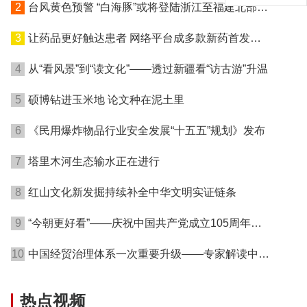
2
台风黄色预警 “白海豚”或将登陆浙江至福建北部沿
海地区
3
让药品更好触达患者 网络平台成多款新药首发渠
道
4
从“看风景”到“读文化”——透过新疆看“访古游”升温
5
硕博钻进玉米地 论文种在泥土里
6
《民用爆炸物品行业安全发展“十五五”规划》发布
7
塔里木河生态输水正在进行
8
红山文化新发掘持续补全中华文明实证链条
9
“今朝更好看”——庆祝中国共产党成立105周年名
家作品展在港开幕
10
中国经贸治理体系一次重要升级——专家解读中国
首例对外贸易国家安全调查
热点视频