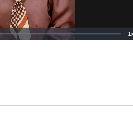
P
1
R