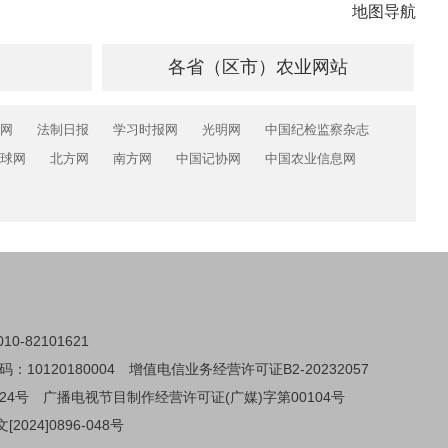
地图导航
各省（区市）农业网站
网
法制日报
学习时报网
光明网
中国纪检监察杂志
球网
北方网
南方网
中国记协网
中国农业信息网
0-82101621
0120180004
增值电信业务经营许可证B2-20232057
24号
广播电视节目制作经营许可证(广媒)字第00104号
024]0896-048号