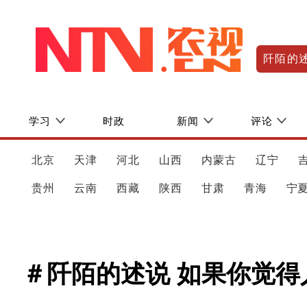
阡陌的
学习
时政
新闻
评论
北京
天津
河北
山西
内蒙古
辽宁
贵州
云南
西藏
陕西
甘肃
青海
宁
＃阡陌的述说 如果你觉得