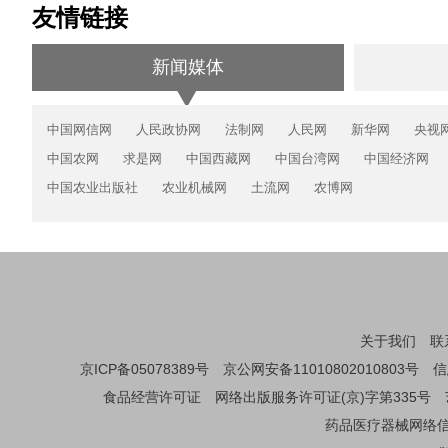
友情链接
新闻媒体
中国网信网
人民政协网
法制网
人民网
新华网
央视
中国农网
求是网
中国西藏网
中国台湾网
中国经济网
中国农业出版社
农业机械网
土流网
农博网
关于我们
联
京ICP备05078389号
京公网安备11010802010803号
信
食品经营许可证
网络出版服务许可证(京)字第335号
药品医疗器械网络信息