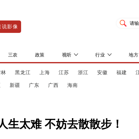
述说影像
三农
政策
视听
行业
地方
吉林
黑龙江
上海
江苏
浙江
安徽
福建
夏
新疆
广东
广西
海南
人生太难 不妨去散散步！