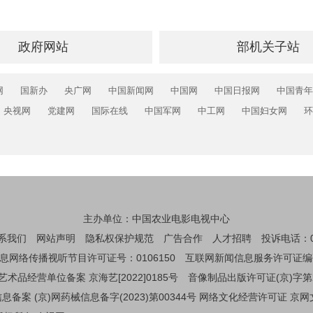
政府网站
部机关子站
网
国新办
央广网
中国新闻网
中国网
中国日报网
中国青年
央视网
党建网
国际在线
中国军网
中工网
中国妇女网
环
主办单位：中国农业电影电视中心
系我们
网站声明
隐私权保护规范
广告合作
人才招聘
投诉电话：01
息网络传播视听节目许可证号：0106150
互联网新闻信息服务许可证编码：1
艺术品经营单位备案 京海艺[2022]0185号
音像制品出版许可证(京)字第
备案 (京)网药械信息备字(2023)第00344号
网络文化经营许可证 京网文[2