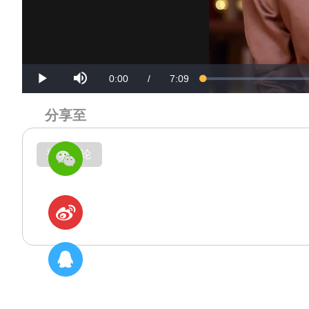
Mute
Current
Duration
0:00
/
7:09
Loaded
:
Progress
:
Play
0%
0%
Time
Time
分享至
登录评论