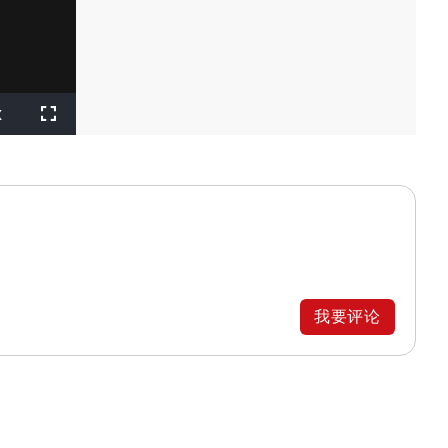
layback
x
ate
Fullscreen
我要评论