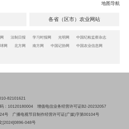
地图导航
各省（区市）农业网站
网
法制日报
学习时报网
光明网
中国纪检监察杂志
球网
北方网
南方网
中国记协网
中国农业信息网
0-82101621
0120180004
增值电信业务经营许可证B2-20232057
24号
广播电视节目制作经营许可证(广媒)字第00104号
024]0896-048号