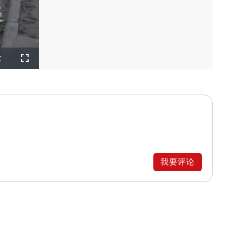
layback
x
ate
Fullscreen
我要评论