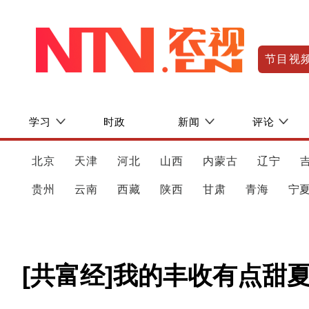
节目视
学习
时政
新闻
评论
北京
天津
河北
山西
内蒙古
辽宁
贵州
云南
西藏
陕西
甘肃
青海
宁
[共富经]我的丰收有点甜夏天