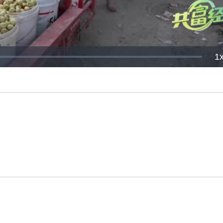
P
1
R