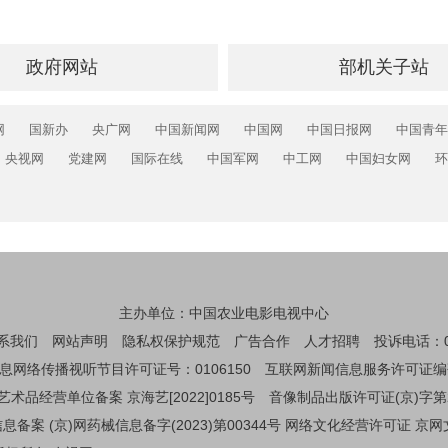
政府网站
部机关子站
网
国新办
央广网
中国新闻网
中国网
中国日报网
中国青年
央视网
党建网
国际在线
中国军网
中工网
中国妇女网
环
主办单位：中国农业电影电视中心
系我们
网站声明
隐私权保护规范
广告合作
人才招聘
投诉电话：01
息网络传播视听节目许可证号：0106150
互联网新闻信息服务许可证编码：1
艺术品经营单位备案 京海艺[2022]0185号
音像制品出版许可证(京)字第
备案 (京)网药械信息备字(2023)第00344号
网络文化经营许可证 京网文[2