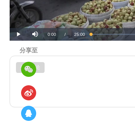
Mute
Current
Duration
0:00
/
25:00
Loaded
:
Progress
:
Play
0%
0%
Time
Time
分享至
登录评论