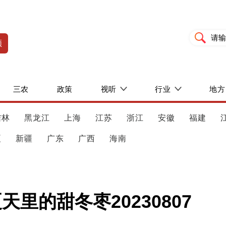
频
三农
政策
视听
行业
地方
吉林
黑龙江
上海
江苏
浙江
安徽
福建
夏
新疆
广东
广西
海南
里的甜冬枣20230807