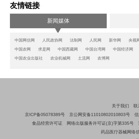
友情链接
新闻媒体
中国网信网
人民政协网
法制网
人民网
新华网
央视
中国农网
求是网
中国西藏网
中国台湾网
中国经济网
中国农业出版社
农业机械网
土流网
农博网
关于我们
联
京ICP备05078389号
京公网安备11010802010803号
信
食品经营许可证
网络出版服务许可证(京)字第335号
药品医疗器械网络信息