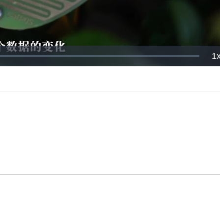
P
1
R