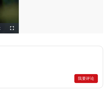
layback
x
ate
Fullscreen
我要评论