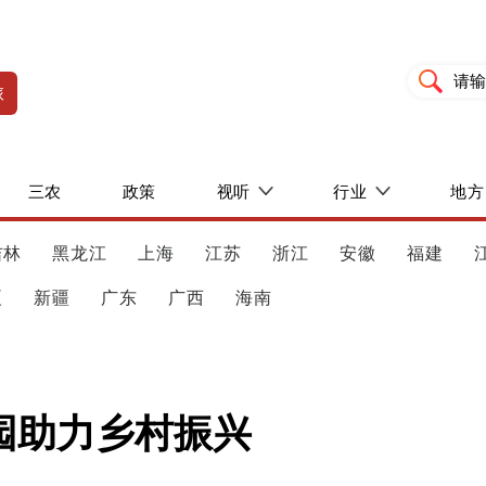
旅
三农
政策
视听
行业
地方
吉林
黑龙江
上海
江苏
浙江
安徽
福建
夏
新疆
广东
广西
海南
园助力乡村振兴