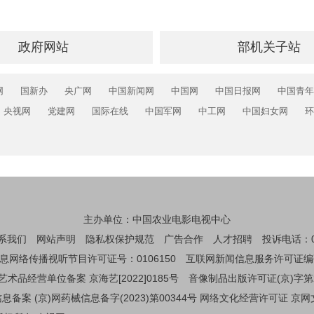
政府网站
部机关子站
网
国新办
央广网
中国新闻网
中国网
中国日报网
中国青年
央视网
党建网
国际在线
中国军网
中工网
中国妇女网
环
主办单位：中国农业电影电视中心
系我们
网站声明
隐私权保护规范
广告合作
人才招聘
投诉电话：01
息网络传播视听节目许可证号：0106150
互联网新闻信息服务许可证编码：1
艺术品经营单位备案 京海艺[2022]0185号
音像制品出版许可证(京)字第
备案 (京)网药械信息备字(2023)第00344号
网络文化经营许可证 京网文[2