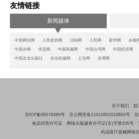
友情链接
新闻媒体
中国网信网
人民政协网
法制网
人民网
新华网
央视
中国农网
求是网
中国西藏网
中国台湾网
中国经济网
中国农业出版社
农业机械网
土流网
农博网
关于我们
联
京ICP备05078389号
京公网安备11010802010803号
信
食品经营许可证
网络出版服务许可证(京)字第335号
药品医疗器械网络信息