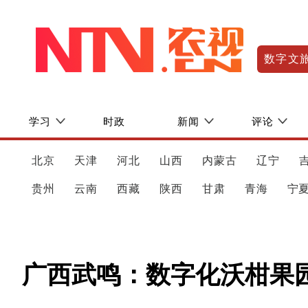
数字文
学习
时政
新闻
评论
北京
天津
河北
山西
内蒙古
辽宁
贵州
云南
西藏
陕西
甘肃
青海
宁
广西武鸣：数字化沃柑果