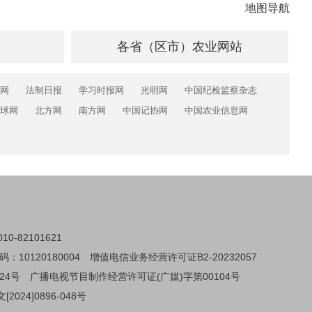
地图导航
各省（区市）农业网站
网
法制日报
学习时报网
光明网
中国纪检监察杂志
球网
北方网
南方网
中国记协网
中国农业信息网
0-82101621
0120180004
增值电信业务经营许可证B2-20232057
24号
广播电视节目制作经营许可证(广媒)字第00104号
024]0896-048号