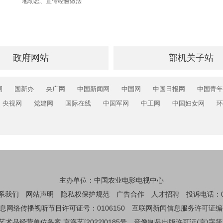
地动态、宣传经验做法
政府网站
部机关子站
网
国新办
央广网
中国新闻网
中国网
中国日报网
中国青年
央视网
党建网
国际在线
中国军网
中工网
中国妇女网
环
主办单位：中国农业电影电视中心
系我们
网站声明
隐私权保护规范
广告合作
人才招聘
投诉电话：01
息网络传播视听节目许可证号：0106150
互联网新闻信息服务许可证编码：1
艺术品经营单位备案 京海艺[2022]0185号
音像制品出版许可证(京)字第