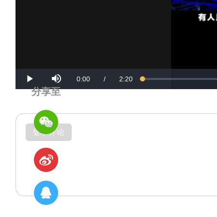
Mute
Current
Duration
0:00
/
2:20
Loaded
:
Progress
:
Play
0%
0%
分享至
Time
Time
登录评论