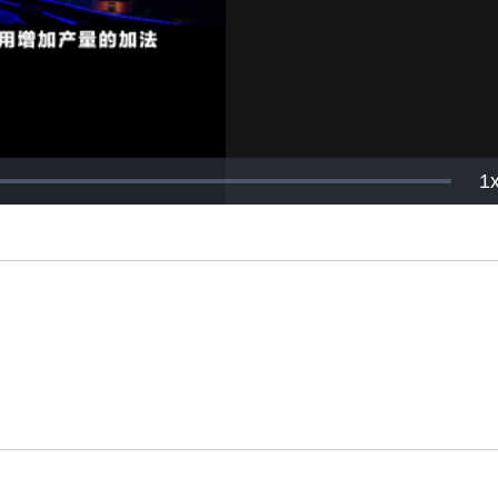
Video
P
1
R