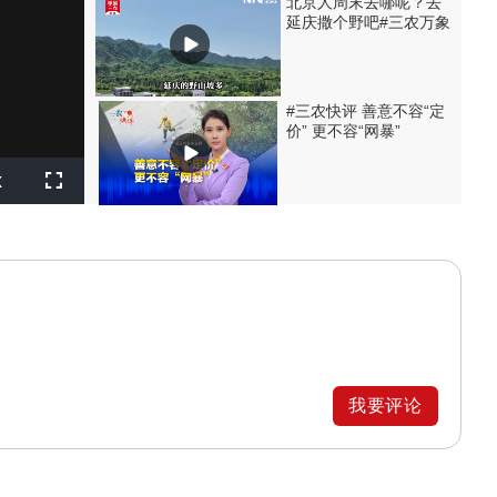
北京人周末去哪呢？去
延庆撒个野吧#三农万象
#三农快评 善意不容“定
价” 更不容“网暴”
layback
x
ate
Fullscreen
我要评论