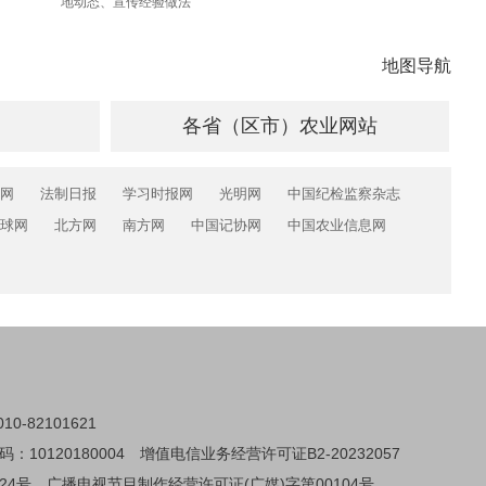
地动态、宣传经验做法
地图导航
各省（区市）农业网站
网
法制日报
学习时报网
光明网
中国纪检监察杂志
球网
北方网
南方网
中国记协网
中国农业信息网
0-82101621
0120180004
增值电信业务经营许可证B2-20232057
24号
广播电视节目制作经营许可证(广媒)字第00104号