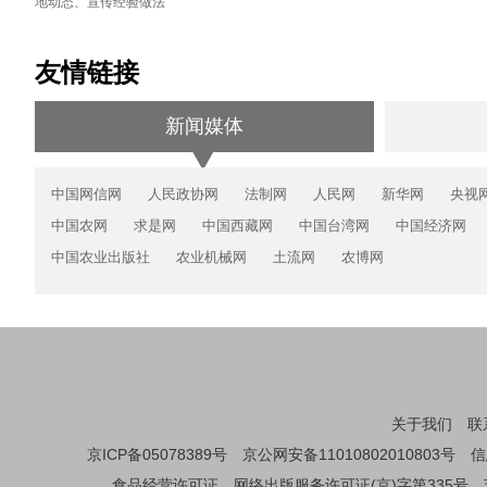
地动态、宣传经验做法
友情链接
新闻媒体
中国网信网
人民政协网
法制网
人民网
新华网
央视
中国农网
求是网
中国西藏网
中国台湾网
中国经济网
中国农业出版社
农业机械网
土流网
农博网
关于我们
联
京ICP备05078389号
京公网安备11010802010803号
信
食品经营许可证
网络出版服务许可证(京)字第335号