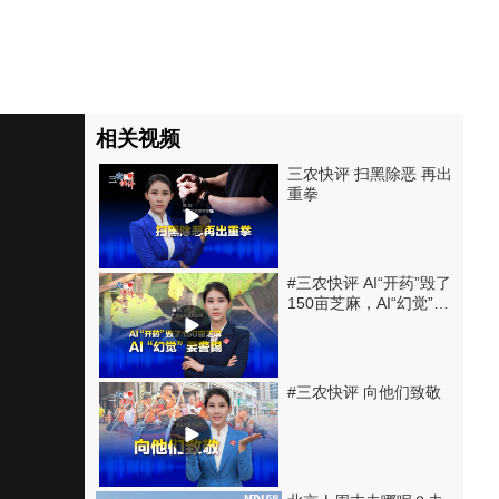
相关视频
三农快评 扫黑除恶 再出
重拳
#三农快评 AI“开药”毁了
150亩芝麻，AI“幻觉”要
警惕
#三农快评 向他们致敬