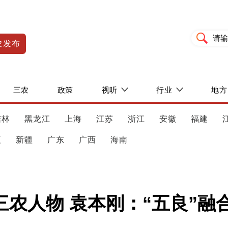
农发布
三农
政策
视听
行业
地方
吉林
黑龙江
上海
江苏
浙江
安徽
福建
夏
新疆
广东
广西
海南
度三农人物 袁本刚：“五良”