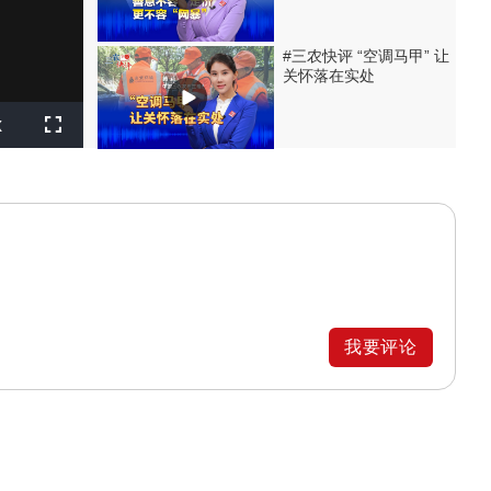
#三农快评 “空调马甲” 让
关怀落在实处
layback
x
ate
Fullscreen
我要评论