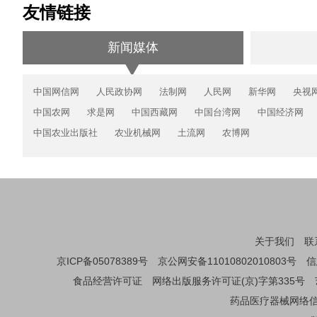
友情链接
新闻媒体
中国网信网
人民政协网
法制网
人民网
新华网
央视
中国农网
求是网
中国西藏网
中国台湾网
中国经济网
中国农业出版社
农业机械网
土流网
农博网
关于我们
联
京ICP备05078389号
京公网安备11010802010803号
信
食品经营许可证
网络出版服务许可证(京)字第335号
药品医疗器械网络信息