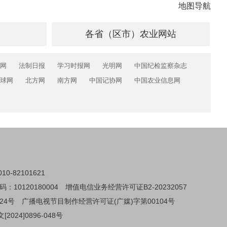
地图导航
各省（区市）农业网站
网
法制日报
学习时报网
光明网
中国纪检监察杂志
球网
北方网
南方网
中国记协网
中国农业信息网
0-82101621
0120180004
增值电信业务经营许可证B2-20232057
24号
广播电视节目制作经营许可证(广媒)字第00104号
024]0896-048号