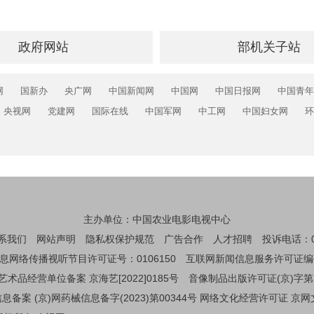
政府网站
部机关子站
网
国新办
央广网
中国新闻网
中国网
中国日报网
中国青年
央视网
党建网
国际在线
中国军网
中工网
中国妇女网
环
主办单位：中国农业电影电视中心
系我们
网站声明
隐私权保护规范
广告合作
人才招聘
投诉电话：01
息网络传播视听节目许可证号：0106150
互联网新闻信息服务许可证编码：1
艺术品经营单位备案 京海艺[2022]0185号
音像制品出版许可证(京)字第
备案 (京)网药械信息备字(2023)第00344号
网络文化经营许可证 京网文[2