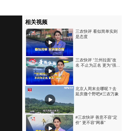
相关视频
三农快评 看似简单实则
是态度
三农快评 “兰州拉面”改
名 不止为正名 更为“强
链”
北京人周末去哪呢？去
延庆撒个野吧#三农万象
#三农快评 善意不容“定
价” 更不容“网暴”