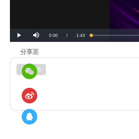
Mute
Current
Duration
0:00
/
1:43
Loaded
:
Progress
:
Play
0%
0%
Time
Time
分享至
登录评论