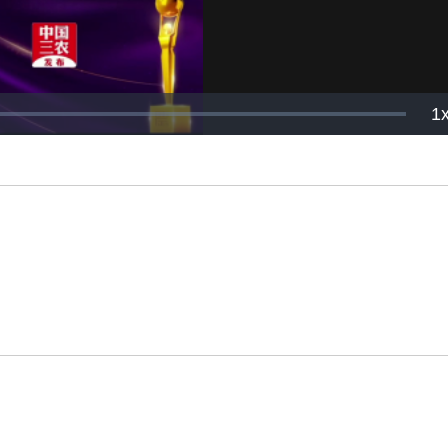
P
1
R