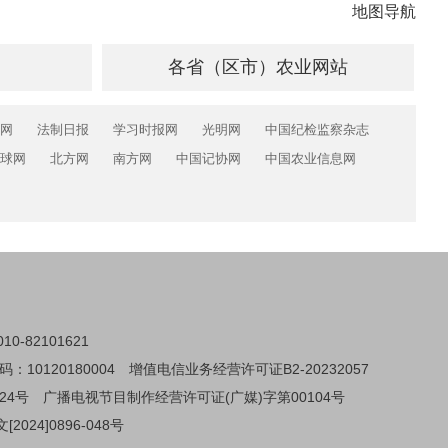
地图导航
各省（区市）农业网站
网
法制日报
学习时报网
光明网
中国纪检监察杂志
球网
北方网
南方网
中国记协网
中国农业信息网
0-82101621
0120180004
增值电信业务经营许可证B2-20232057
24号
广播电视节目制作经营许可证(广媒)字第00104号
024]0896-048号