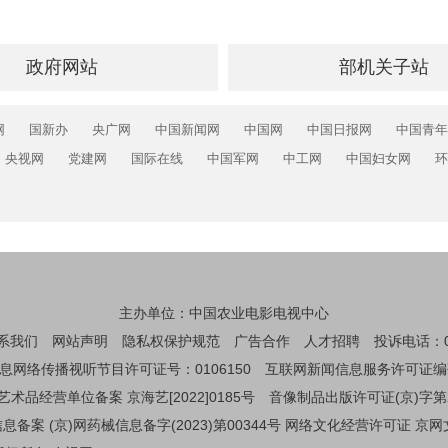
政府网站
部机关子站
网
国新办
央广网
中国新闻网
中国网
中国日报网
中国青年
央视网
党建网
国际在线
中国军网
中工网
中国妇女网
环
主办单位：中国农业电影电视中心
系我们
网站声明
隐私权保护规范
广告合作
人才招聘
投诉电话：01
息网络传播视听节目许可证号：0106150
互联网新闻信息服务许可证编码：1
艺术品经营单位备案 京海艺[2022]0185号
音像制品出版许可证(京)字第
备案 (京)网药械信息备字(2023)第00344号
网络文化经营许可证 京网文[2