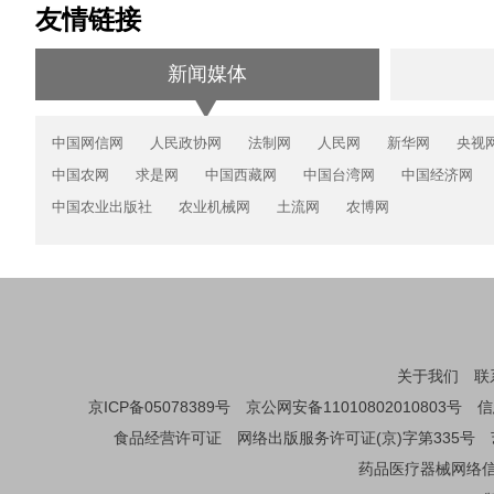
友情链接
新闻媒体
中国网信网
人民政协网
法制网
人民网
新华网
央视
中国农网
求是网
中国西藏网
中国台湾网
中国经济网
中国农业出版社
农业机械网
土流网
农博网
关于我们
联
京ICP备05078389号
京公网安备11010802010803号
信
食品经营许可证
网络出版服务许可证(京)字第335号
药品医疗器械网络信息