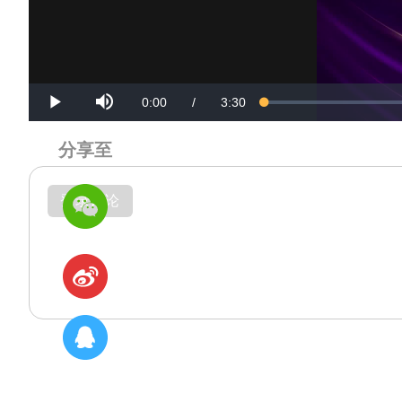
Mute
Current
Duration
0:00
/
3:30
Loaded
:
Progress
:
Play
0%
0%
Time
Time
分享至
登录评论