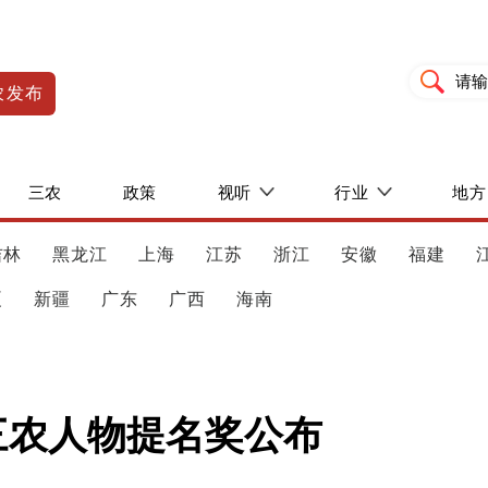
农发布
三农
政策
视听
行业
地方
吉林
黑龙江
上海
江苏
浙江
安徽
福建
夏
新疆
广东
广西
海南
度三农人物提名奖公布