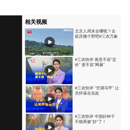
相关视频
北京人周末去哪呢？去
延庆撒个野吧#三农万象
#三农快评 善意不容“定
价” 更不容“网暴”
#三农快评 “空调马甲” 让
关怀落在实处
#三农快评 中国好种子
不能再被“抄”了！