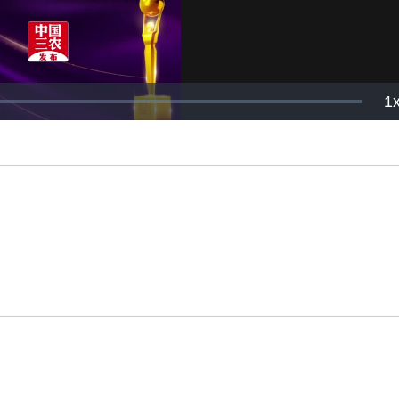
P
1
R