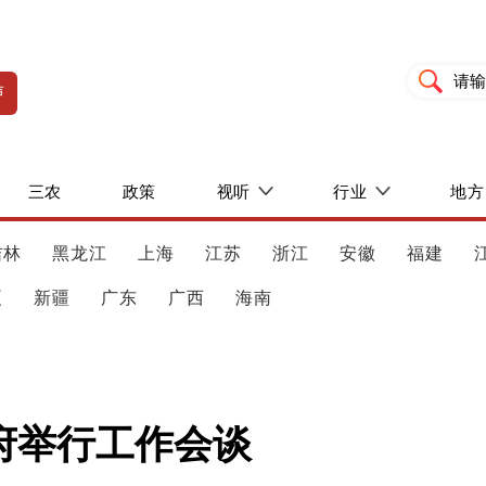
声
三农
政策
视听
行业
地方
吉林
黑龙江
上海
江苏
浙江
安徽
福建
夏
新疆
广东
广西
海南
府举行工作会谈