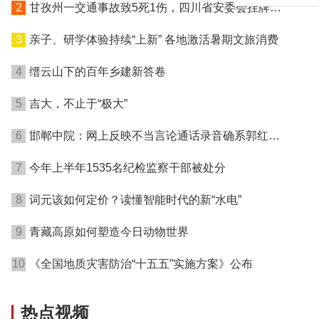
2
甘孜州一交通事故致5死1伤，四川省安委会挂牌督
办
3
亲子、研学体验持续“上新” 各地激活暑期文旅消费
4
缙云山下的百年乡建新答卷
5
吉大，不止于“极大”
6
邯郸中院：网上反映不当言论通话录音确系郭红波
本人，已作停职处理
7
今年上半年1535名纪检监察干部被处分
8
词元该如何定价？读懂智能时代的新“水电”
9
青藏高原如何塑造今日动物世界
10
《全国地质灾害防治“十五五”实施方案》公布
热点视频