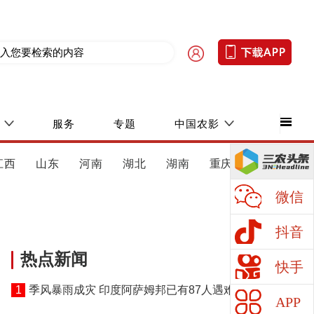
服务
专题
中国农影
江西
山东
河南
湖北
湖南
重庆
四川
微信
抖音
热点新闻
快手
1
季风暴雨成灾 印度阿萨姆邦已有87人遇难
APP