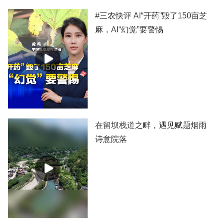
#三农快评 AI“开药”毁了150亩芝
麻，AI“幻觉”要警惕
在留坝栈道之畔，遇见赋题烟雨
诗意院落