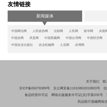
友情链接
新闻媒体
中国网信网
人民政协网
法制网
人民网
新华网
央视
中国农网
求是网
中国西藏网
中国台湾网
中国经济网
中国农业出版社
农业机械网
土流网
农博网
关于我们
联
京ICP备05078389号
京公网安备11010802010803号
信
食品经营许可证
网络出版服务许可证(京)字第335号
药品医疗器械网络信息