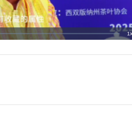
P
1
R