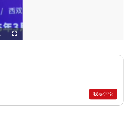
layback
x
ate
Fullscreen
我要评论