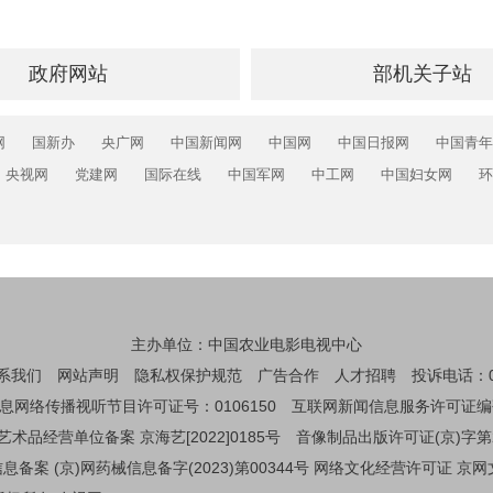
政府网站
部机关子站
网
国新办
央广网
中国新闻网
中国网
中国日报网
中国青年
央视网
党建网
国际在线
中国军网
中工网
中国妇女网
环
主办单位：中国农业电影电视中心
系我们
网站声明
隐私权保护规范
广告合作
人才招聘
投诉电话：01
息网络传播视听节目许可证号：0106150
互联网新闻信息服务许可证编码：1
艺术品经营单位备案 京海艺[2022]0185号
音像制品出版许可证(京)字第
备案 (京)网药械信息备字(2023)第00344号
网络文化经营许可证 京网文[2