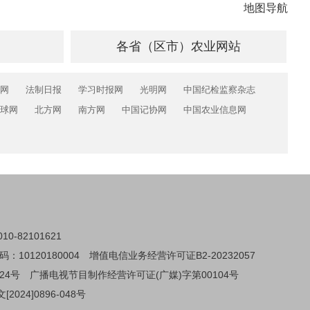
地图导航
各省（区市）农业网站
网
法制日报
学习时报网
光明网
中国纪检监察杂志
球网
北方网
南方网
中国记协网
中国农业信息网
0-82101621
0120180004
增值电信业务经营许可证B2-20232057
24号
广播电视节目制作经营许可证(广媒)字第00104号
024]0896-048号