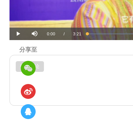
Mute
Current
Duration
0:00
/
3:21
Loaded
:
Progress
:
Play
0%
0%
Time
Time
分享至
登录评论