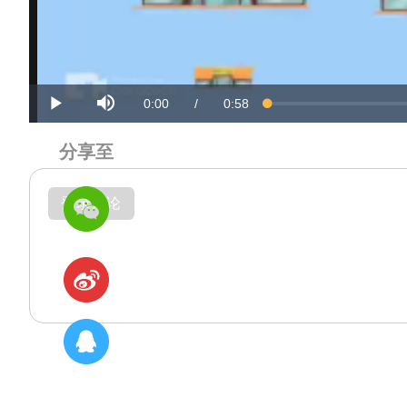
Mute
Current
Duration
0:00
/
0:58
Loaded
:
Progress
:
Play
0%
0%
Time
Time
分享至
登录评论