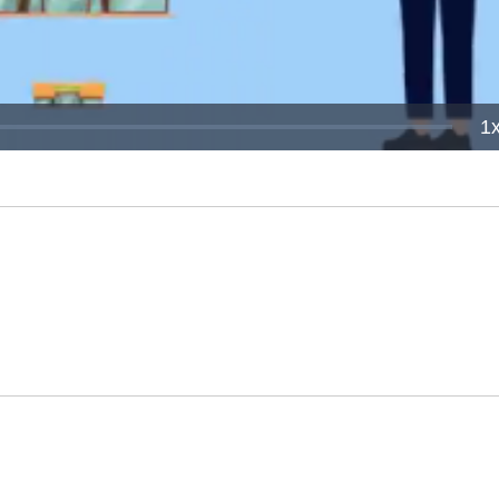
P
1
R