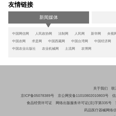
友情链接
新闻媒体
中国网信网
人民政协网
法制网
人民网
新华网
央视
中国农网
求是网
中国西藏网
中国台湾网
中国经济网
中国农业出版社
农业机械网
土流网
农博网
关于我们
联
京ICP备05078389号
京公网安备11010802010803号
信
食品经营许可证
网络出版服务许可证(京)字第335号
药品医疗器械网络信息