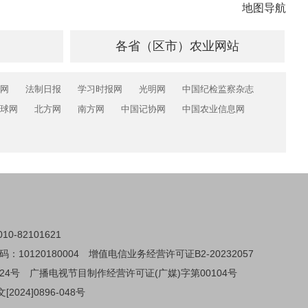
地图导航
各省（区市）农业网站
网
法制日报
学习时报网
光明网
中国纪检监察杂志
球网
北方网
南方网
中国记协网
中国农业信息网
0-82101621
0120180004
增值电信业务经营许可证B2-20232057
24号
广播电视节目制作经营许可证(广媒)字第00104号
024]0896-048号