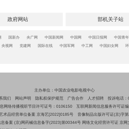
政府网站
部机关子站
网
国新办
央广网
中国新闻网
中国网
中国日报网
中国青年
央视网
党建网
国际在线
中国军网
中工网
中国妇女网
环
主办单位：中国农业电影电视中心
系我们
网站声明
隐私权保护规范
广告合作
人才招聘
投诉电话：01
息网络传播视听节目许可证号：0106150
互联网新闻信息服务许可证编码：1
艺术品经营单位备案 京海艺[2022]0185号
音像制品出版许可证(京)字第
备案 (京)网药械信息备字(2023)第00344号
网络文化经营许可证 京网文[2