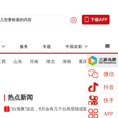
服务
专题
中国农影
江西
山东
河南
湖北
湖南
重庆
四川
微信
抖音
热点新闻
快手
1
“白海豚”迫近，8月会有几个台风登陆或影响我国
APP