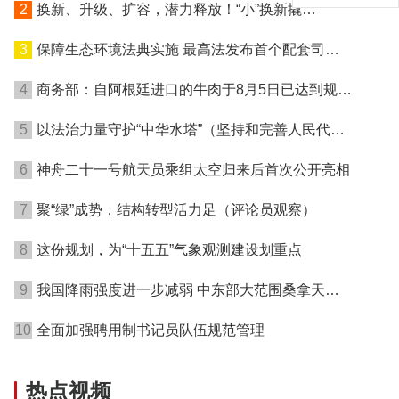
2
换新、升级、扩容，潜力释放！“小”换新撬
动“大”消费 汽车消费市场“升温”
3
保障生态环境法典实施 最高法发布首个配套司法
解释
4
商务部：自阿根廷进口的牛肉于8月5日已达到规定
数量的50%
5
以法治力量守护“中华水塔”（坚持和完善人民代表
大会制度）
6
神舟二十一号航天员乘组太空归来后首次公开亮相
7
聚“绿”成势，结构转型活力足（评论员观察）
8
这份规划，为“十五五”气象观测建设划重点
9
我国降雨强度进一步减弱 中东部大范围桑拿天持
续局地可超38℃
10
全面加强聘用制书记员队伍规范管理
热点视频