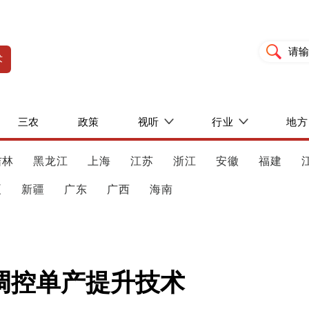
术
三农
政策
视听
行业
地方
吉林
黑龙江
上海
江苏
浙江
安徽
福建
夏
新疆
广东
广西
海南
调控单产提升技术