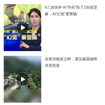
#三农快评 AI“开药”毁了150亩芝
麻，AI“幻觉”要警惕
在留坝栈道之畔，遇见赋题烟雨
诗意院落