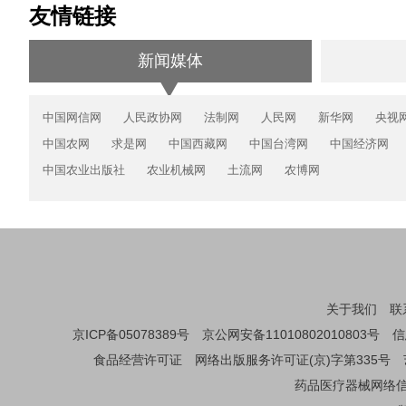
友情链接
新闻媒体
中国网信网
人民政协网
法制网
人民网
新华网
央视
中国农网
求是网
中国西藏网
中国台湾网
中国经济网
中国农业出版社
农业机械网
土流网
农博网
关于我们
联
京ICP备05078389号
京公网安备11010802010803号
信
食品经营许可证
网络出版服务许可证(京)字第335号
药品医疗器械网络信息