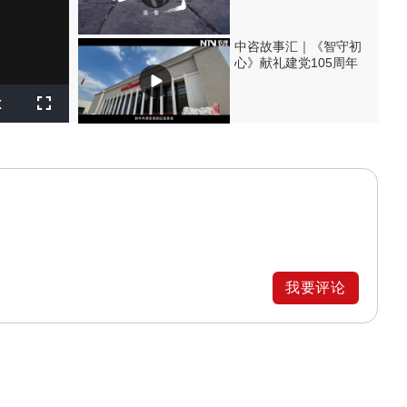
中咨故事汇｜《智守初
心》献礼建党105周年
layback
x
ate
Fullscreen
我要评论