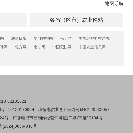
地图导航
各省（区市）农业网站
网
法制日报
学习时报网
光明网
中国纪检监察杂志
球网
北方网
南方网
中国记协网
中国农业信息网
0-82101621
0120180004
增值电信业务经营许可证B2-20232057
24号
广播电视节目制作经营许可证(广媒)字第00104号
024]0896-048号