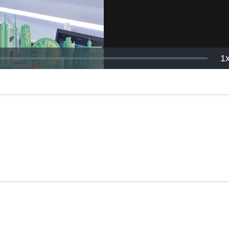
P
1
R