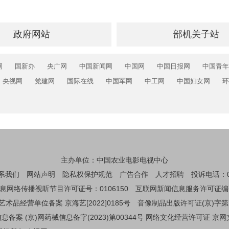
政府网站
部机关子站
网
国新办
央广网
中国新闻网
中国网
中国日报网
中国青年
央视网
党建网
国际在线
中国军网
中工网
中国妇女网
环
主办单位：中国农业电影电视中心
系我们
网站声明
隐私权保护规范
广告合作
人才招聘
投诉电话：01
息网络传播视听节目许可证号：0106150
互联网新闻信息服务许可证编码：1
艺术品经营单位备案 京海艺[2022]0185号
音像制品出版许可证(京)字第
备案 (京)网药械信息备字(2023)第00344号
网络文化经营许可证 京网文[2