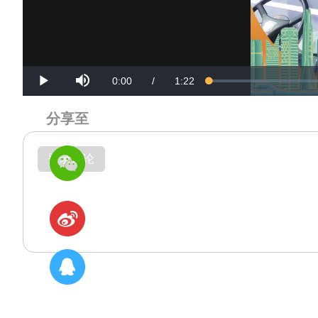
Mute
Current
Duration
0:00
/
1:22
Loaded
:
Progress
:
Play
0%
0%
Time
Time
分享至
登录评论