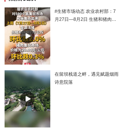
#生猪市场动态 农业农村部：7
月27日—8月2日 生猪和猪肉价
格有所下跌
在留坝栈道之畔，遇见赋题烟雨
诗意院落