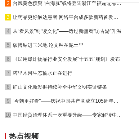
2
台风黄色预警 “白海豚”或将登陆浙江至福建北部沿
海地区
3
让药品更好触达患者 网络平台成多款新药首发渠
道
4
从“看风景”到“读文化”——透过新疆看“访古游”升温
5
硕博钻进玉米地 论文种在泥土里
6
《民用爆炸物品行业安全发展“十五五”规划》发布
7
塔里木河生态输水正在进行
8
红山文化新发掘持续补全中华文明实证链条
9
“今朝更好看”——庆祝中国共产党成立105周年名
家作品展在港开幕
10
中国经贸治理体系一次重要升级——专家解读中国
首例对外贸易国家安全调查
热点视频