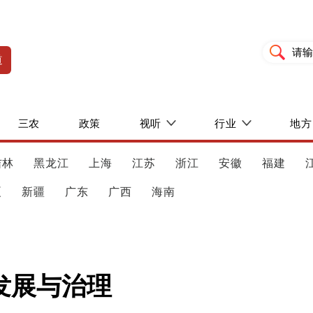
道
三农
政策
视听
行业
地方
吉林
黑龙江
上海
江苏
浙江
安徽
福建
夏
新疆
广东
广西
海南
发展与治理