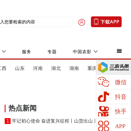
服务
专题
中国农影
江西
山东
河南
湖北
湖南
重庆
四川
微信
抖音
热点新闻
快手
1
牢记初心使命 奋进复兴征程丨山货出山 消费进山
APP
——湖北黄冈探索老区振兴特色路