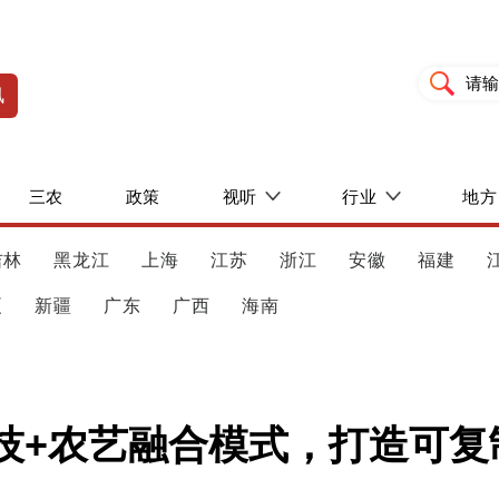
讯
三农
政策
视听
行业
地方
吉林
黑龙江
上海
江苏
浙江
安徽
福建
夏
新疆
广东
广西
海南
农技+农艺融合模式，打造可