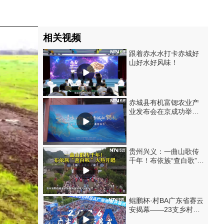
相关视频
跟着赤水水打卡赤城好
山好水好风味！
赤城县有机富锶农业产
业发布会在京成功举
办！
贵州兴义：一曲山歌传
千年！布依族“查白歌”火
热开唱
鲲鹏杯·村BA广东省赛云
安揭幕——23支乡村球
队激战正酣