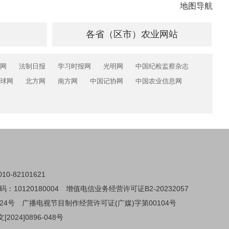
地图导航
各省（区市）农业网站
网
法制日报
学习时报网
光明网
中国纪检监察杂志
球网
北方网
南方网
中国记协网
中国农业信息网
0-82101621
0120180004
增值电信业务经营许可证B2-20232057
24号
广播电视节目制作经营许可证(广媒)字第00104号
024]0896-048号