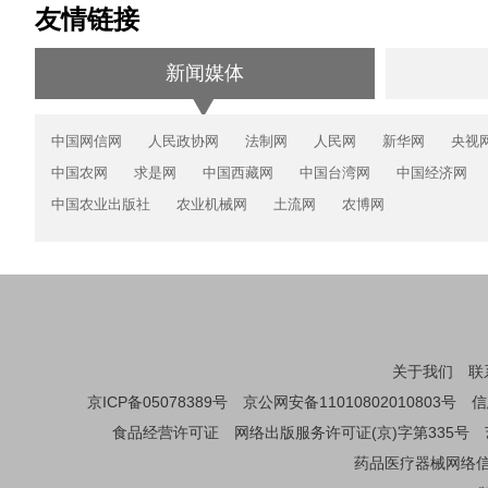
友情链接
新闻媒体
中国网信网
人民政协网
法制网
人民网
新华网
央视
中国农网
求是网
中国西藏网
中国台湾网
中国经济网
中国农业出版社
农业机械网
土流网
农博网
关于我们
联
京ICP备05078389号
京公网安备11010802010803号
信
食品经营许可证
网络出版服务许可证(京)字第335号
药品医疗器械网络信息