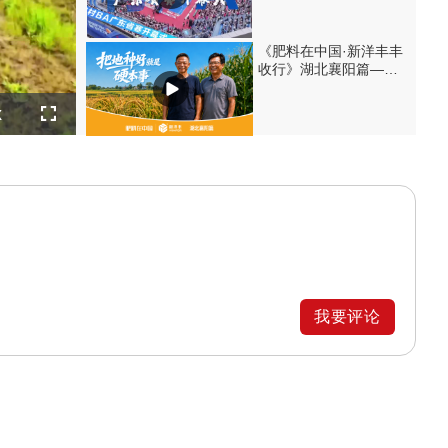
《肥料在中国·新洋丰丰
收行》湖北襄阳篇——
把地种好就是硬本事
layback
x
ate
Fullscreen
我要评论