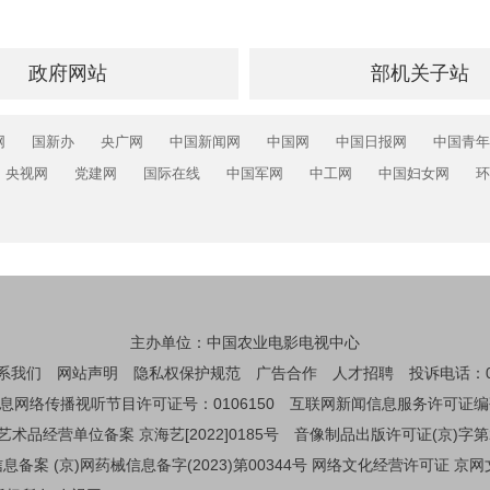
政府网站
部机关子站
网
国新办
央广网
中国新闻网
中国网
中国日报网
中国青年
央视网
党建网
国际在线
中国军网
中工网
中国妇女网
环
主办单位：中国农业电影电视中心
系我们
网站声明
隐私权保护规范
广告合作
人才招聘
投诉电话：01
息网络传播视听节目许可证号：0106150
互联网新闻信息服务许可证编码：1
艺术品经营单位备案 京海艺[2022]0185号
音像制品出版许可证(京)字第
备案 (京)网药械信息备字(2023)第00344号
网络文化经营许可证 京网文[2