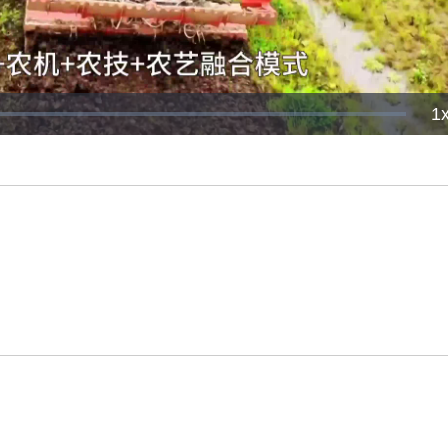
P
1
R