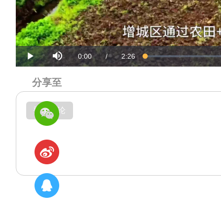
Mute
Current
Duration
0:00
/
2:26
Loaded
:
Progress
:
Play
0%
0%
Time
Time
分享至
登录评论