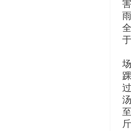
过
至
斤