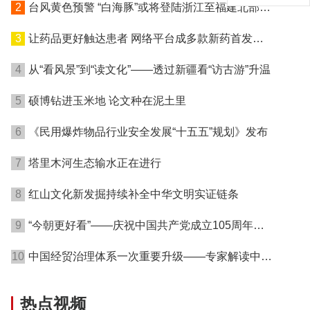
2
台风黄色预警 “白海豚”或将登陆浙江至福建北部沿
海地区
3
让药品更好触达患者 网络平台成多款新药首发渠
道
4
从“看风景”到“读文化”——透过新疆看“访古游”升温
5
硕博钻进玉米地 论文种在泥土里
6
《民用爆炸物品行业安全发展“十五五”规划》发布
7
塔里木河生态输水正在进行
8
红山文化新发掘持续补全中华文明实证链条
9
“今朝更好看”——庆祝中国共产党成立105周年名
家作品展在港开幕
10
中国经贸治理体系一次重要升级——专家解读中国
首例对外贸易国家安全调查
热点视频