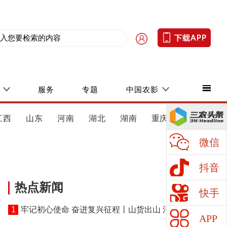
服务
专题
中国农影
江西
山东
河南
湖北
湖南
重庆
四川
微信
抖音
热点新闻
快手
1
牢记初心使命 奋进复兴征程丨山货出山 消费进山
APP
——湖北黄冈探索老区振兴特色路