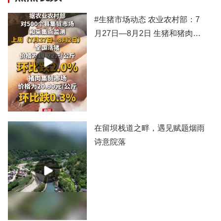
#生猪市场动态 农业农村部：7
月27日—8月2日 生猪和猪肉价
格有所下跌
在留坝栈道之畔，遇见赋题烟雨
诗意院落