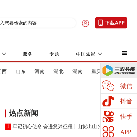
服务
专题
中国农影
江西
山东
河南
湖北
湖南
重庆
四川
微信
抖音
热点新闻
快手
1
牢记初心使命 奋进复兴征程丨山货出山 消费进山
APP
——湖北黄冈探索老区振兴特色路