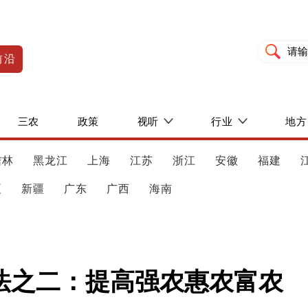
前沿
三农
政策
视听
行业
地方
吉林
黑龙江
上海
江苏
浙江
安徽
福建
夏
新疆
广东
广西
海南
法之二：提高强农惠农富农