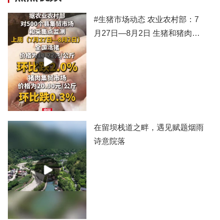
#生猪市场动态 农业农村部：7
月27日—8月2日 生猪和猪肉价
格有所下跌
在留坝栈道之畔，遇见赋题烟雨
诗意院落