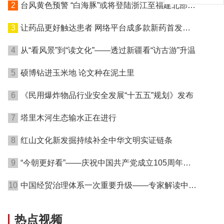
2
台风黄色预警 “白海豚”或将登陆浙江至福建北部沿
海地区
3
让药品更好触达患者 网络平台成多款新药首发渠
道
4
从“看风景”到“读文化”——透过新疆看“访古游”升温
5
硕博钻进玉米地 论文种在泥土里
6
《民用爆炸物品行业安全发展“十五五”规划》发布
7
塔里木河生态输水正在进行
8
红山文化新发掘持续补全中华文明实证链条
9
“今朝更好看”——庆祝中国共产党成立105周年名
家作品展在港开幕
10
中国经贸治理体系一次重要升级——专家解读中国
首例对外贸易国家安全调查
热点视频