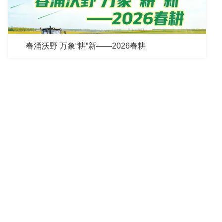
春涌沃野 万象“耕”新——2026春耕