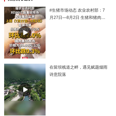
#生猪市场动态 农业农村部：7
月27日—8月2日 生猪和猪肉价
格有所下跌
在留坝栈道之畔，遇见赋题烟雨
诗意院落