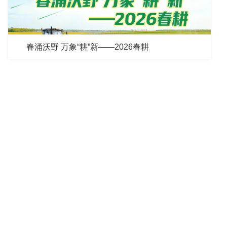
春涌沃野 万象“耕”新——2026春耕