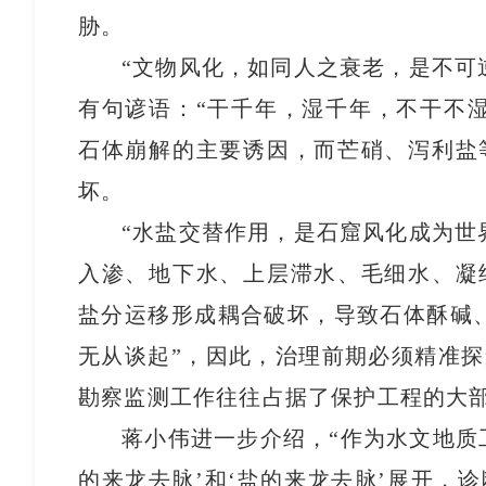
胁。
“文物风化，如同人之衰老，是不可
有句谚语：“干千年，湿千年，不干不
石体崩解的主要诱因，而芒硝、泻利盐
坏。
“水盐交替作用，是石窟风化成为世
入渗、地下水、上层滞水、毛细水、凝
盐分运移形成耦合破坏，导致石体酥碱
无从谈起”，因此，治理前期必须精准
勘察监测工作往往占据了保护工程的大
蒋小伟进一步介绍，“作为水文地质
的来龙去脉’和‘盐的来龙去脉’展开，