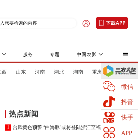
服务
专题
中国农影
江西
山东
河南
湖北
湖南
重庆
四川
微信
抖音
热点新闻
快手
1
台风黄色预警 “白海豚”或将登陆浙江至福建北部沿
APP
海地区