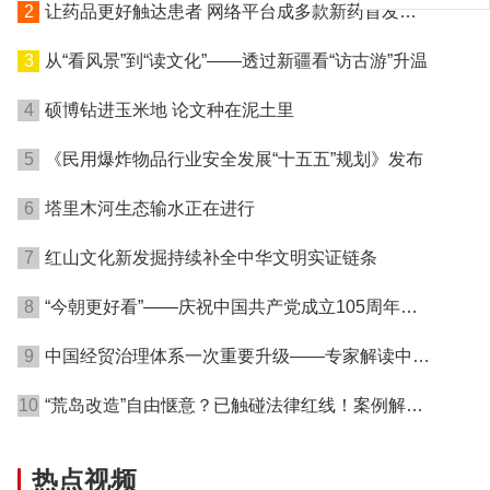
2
让药品更好触达患者 网络平台成多款新药首发渠
道
3
从“看风景”到“读文化”——透过新疆看“访古游”升温
4
硕博钻进玉米地 论文种在泥土里
5
《民用爆炸物品行业安全发展“十五五”规划》发布
6
塔里木河生态输水正在进行
7
红山文化新发掘持续补全中华文明实证链条
8
“今朝更好看”——庆祝中国共产党成立105周年名
家作品展在港开幕
9
中国经贸治理体系一次重要升级——专家解读中国
首例对外贸易国家安全调查
10
“荒岛改造”自由惬意？已触碰法律红线！案例解读
→
热点视频