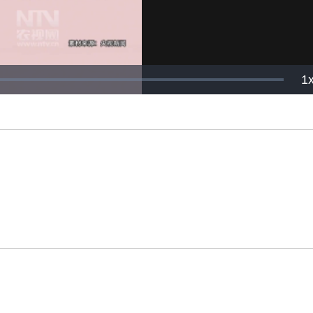
P
1
R