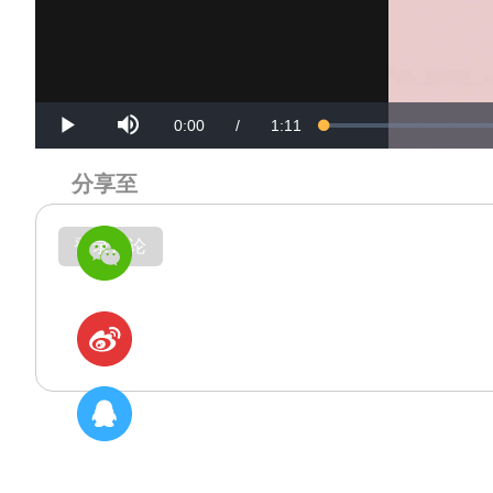
Mute
Current
Duration
0:00
/
1:11
Loaded
:
Progress
:
Play
0%
0%
Time
Time
分享至
登录评论