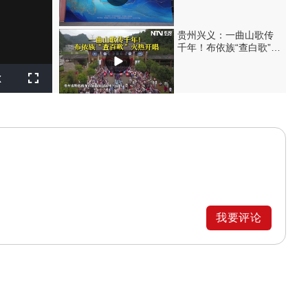
贵州兴义：一曲山歌传
千年！布依族“查白歌”火
热开唱
layback
x
ate
Fullscreen
我要评论