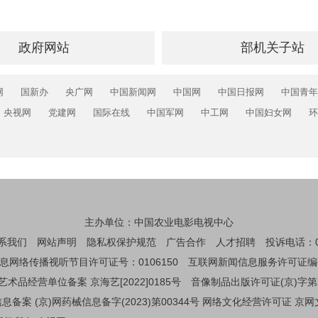
政府网站
部机关子站
网
国新办
央广网
中国新闻网
中国网
中国日报网
中国青年
央视网
党建网
国际在线
中国军网
中工网
中国妇女网
环
主办单位：中国农业电影电视中心
系我们
网站声明
隐私权保护规范
广告合作
人才招聘
投诉电话：01
息网络传播视听节目许可证号：0106150
互联网新闻信息服务许可证编码：1
艺术品经营单位备案 京海艺[2022]0185号
音像制品出版许可证(京)字第
备案 (京)网药械信息备字(2023)第00344号
网络文化经营许可证 京网文[2