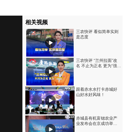
相关视频
三农快评 看似简单实则
是态度
三农快评 “兰州拉面”改
名 不止为正名 更为“强
链”
跟着赤水水打卡赤城好
山好水好风味！
赤城县有机富锶农业产
业发布会在京成功举
办！