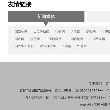
友情链接
新闻媒体
中国网信网
人民政协网
法制网
人民网
新华网
央视
中国农网
求是网
中国西藏网
中国台湾网
中国经济网
中国农业出版社
农业机械网
土流网
农博网
关于我们
联
京ICP备05078389号
京公网安备11010802010803号
信
食品经营许可证
网络出版服务许可证(京)字第335号
药品医疗器械网络信息