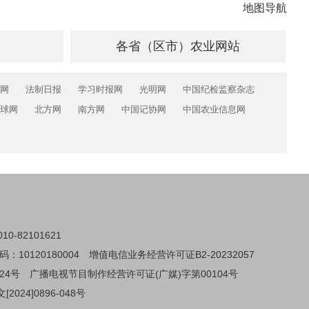
地图导航
各省（区市）农业网站
网
法制日报
学习时报网
光明网
中国纪检监察杂志
球网
北方网
南方网
中国记协网
中国农业信息网
0-82101621
0120180004
增值电信业务经营许可证B2-20232057
24号
广播电视节目制作经营许可证(广媒)字第00104号
024]0896-048号