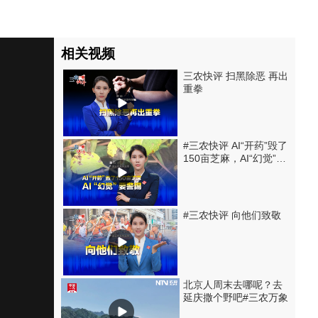
相关视频
三农快评 扫黑除恶 再出
重拳
#三农快评 AI“开药”毁了
150亩芝麻，AI“幻觉”要
警惕
#三农快评 向他们致敬
北京人周末去哪呢？去
延庆撒个野吧#三农万象