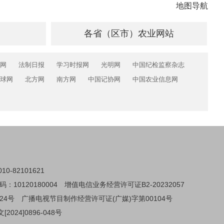
地图导航
各省（区市）农业网站
网
法制日报
学习时报网
光明网
中国纪检监察杂志
球网
北方网
南方网
中国记协网
中国农业信息网
0-82101621
0120180004
增值电信业务经营许可证B2-20232057
24号
广播电视节目制作经营许可证(广媒)字第00104号
024]0896-048号