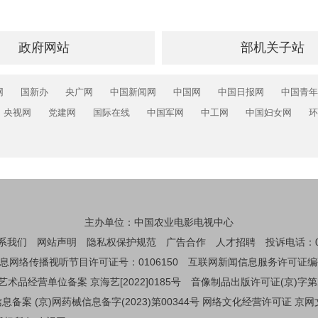
政府网站
部机关子站
网
国新办
央广网
中国新闻网
中国网
中国日报网
中国青年
央视网
党建网
国际在线
中国军网
中工网
中国妇女网
环
主办单位：中国农业电影电视中心
系我们
网站声明
隐私权保护规范
广告合作
人才招聘
投诉电话：01
息网络传播视听节目许可证号：0106150
互联网新闻信息服务许可证编码：1
艺术品经营单位备案 京海艺[2022]0185号
音像制品出版许可证(京)字第
备案 (京)网药械信息备字(2023)第00344号
网络文化经营许可证 京网文[2