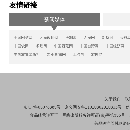
友情链接
新闻媒体
中国网信网
人民政协网
法制网
人民网
新华网
央视
中国农网
求是网
中国西藏网
中国台湾网
中国经济网
中国农业出版社
农业机械网
土流网
农博网
关于我们
联
京ICP备05078389号
京公网安备11010802010803号
信
食品经营许可证
网络出版服务许可证(京)字第335号
药品医疗器械网络信息