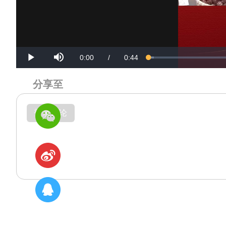
Mute
Current
Duration
0:00
/
0:44
Loaded
:
Progress
:
Play
0%
0%
Time
Time
分享至
登录评论