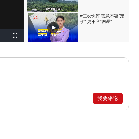
#三农快评 善意不容“定
价” 更不容“网暴”
layback
x
ate
Fullscreen
我要评论