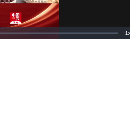
P
1
R