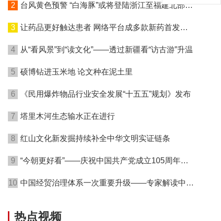
2
台风黄色预警 “白海豚”或将登陆浙江至福建北部沿
海地区
3
让药品更好触达患者 网络平台成多款新药首发渠
道
4
从“看风景”到“读文化”——透过新疆看“访古游”升温
5
硕博钻进玉米地 论文种在泥土里
6
《民用爆炸物品行业安全发展“十五五”规划》发布
7
塔里木河生态输水正在进行
8
红山文化新发掘持续补全中华文明实证链条
9
“今朝更好看”——庆祝中国共产党成立105周年名
家作品展在港开幕
10
中国经贸治理体系一次重要升级——专家解读中国
首例对外贸易国家安全调查
热点视频