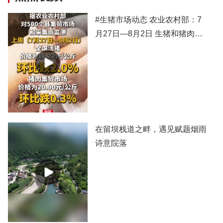
#生猪市场动态 农业农村部：7
月27日—8月2日 生猪和猪肉价
格有所下跌
在留坝栈道之畔，遇见赋题烟雨
诗意院落