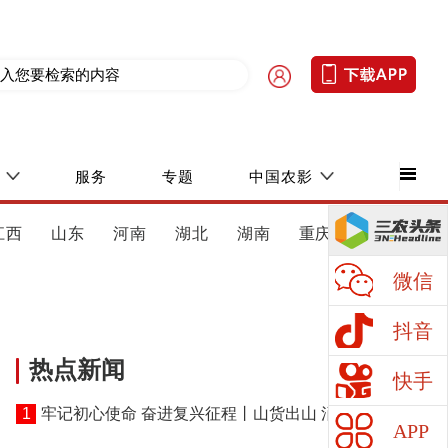
服务
专题
中国农影
江西
山东
河南
湖北
湖南
重庆
四川
微信
抖音
热点新闻
快手
1
牢记初心使命 奋进复兴征程丨山货出山 消费进山
APP
——湖北黄冈探索老区振兴特色路