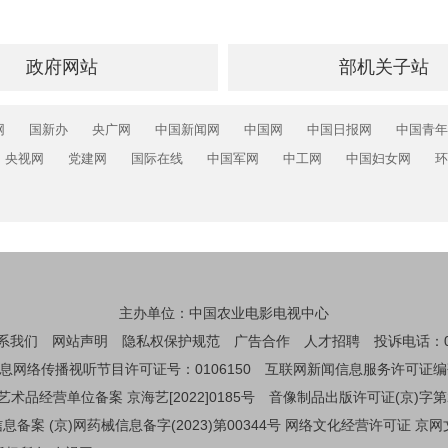
政府网站
部机关子站
网
国新办
央广网
中国新闻网
中国网
中国日报网
中国青年
央视网
党建网
国际在线
中国军网
中工网
中国妇女网
环
主办单位：中国农业电影电视中心
系我们
网站声明
隐私权保护规范
广告合作
人才招聘
投诉电话：01
息网络传播视听节目许可证号：0106150
互联网新闻信息服务许可证编码：1
艺术品经营单位备案 京海艺[2022]0185号
音像制品出版许可证(京)字第
备案 (京)网药械信息备字(2023)第00344号
网络文化经营许可证 京网文[2