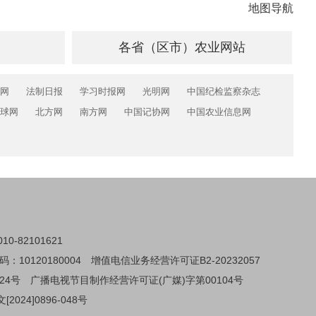
地图导航
各省（区市）农业网站
网
法制日报
学习时报网
光明网
中国纪检监察杂志
球网
北方网
南方网
中国记协网
中国农业信息网
0-82101621
0120180004
增值电信业务经营许可证B2-20232057
24号
广播电视节目制作经营许可证(广媒)字第00104号
024]0896-048号