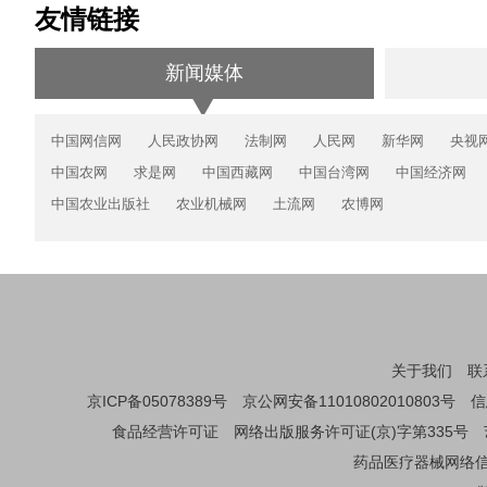
友情链接
新闻媒体
中国网信网
人民政协网
法制网
人民网
新华网
央视
中国农网
求是网
中国西藏网
中国台湾网
中国经济网
中国农业出版社
农业机械网
土流网
农博网
关于我们
联
京ICP备05078389号
京公网安备11010802010803号
信
食品经营许可证
网络出版服务许可证(京)字第335号
药品医疗器械网络信息