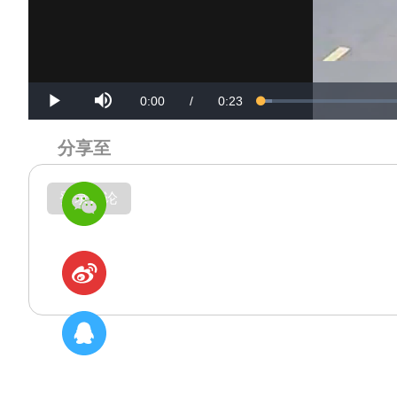
Mute
Current
Duration
0:00
/
0:23
Loaded
:
Progress
:
Play
0%
0%
Time
Time
分享至
登录评论