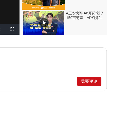
#三农快评 AI“开药”毁了
150亩芝麻，AI“幻觉”要
警惕
layback
x
ate
Fullscreen
我要评论