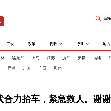
讯
三农
政策
视听
行业
地方
吉林
黑龙江
上海
江苏
浙江
安徽
福建
夏
新疆
广东
广西
海南
状合力抬车，紧急救人。谢谢