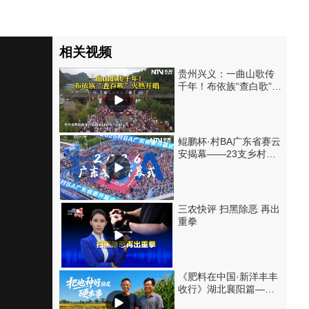
相关视频
贵州兴义：一曲山歌传
千年！布依族“查白歌”火
热开唱
鲲鹏杯·村BA广东省赛云
安揭幕——23支乡村球
队激战正酣
三农快评 扫黑除恶 再出
重拳
《肥料在中国·新洋丰丰
收行》湖北襄阳篇——
把地种好就是硬本事