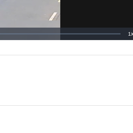
P
1
R