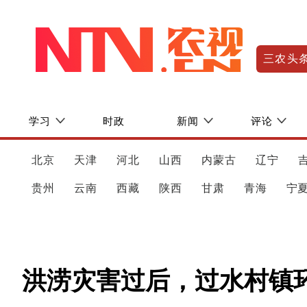
三农头
学习
时政
新闻
评论
北京
天津
河北
山西
内蒙古
辽宁
贵州
云南
西藏
陕西
甘肃
青海
宁
洪涝灾害过后，过水村镇