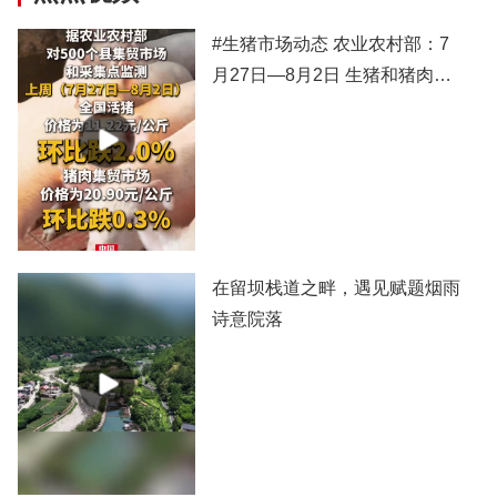
#生猪市场动态 农业农村部：7
月27日—8月2日 生猪和猪肉价
格有所下跌
在留坝栈道之畔，遇见赋题烟雨
诗意院落