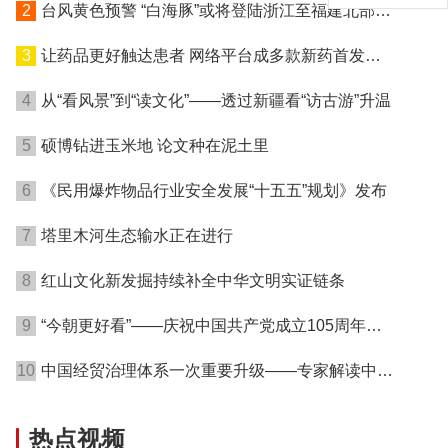
2
台风黄色预警 “白海豚”或将登陆浙江至福建北部沿
海地区
3
让药品更好触达患者 网络平台成多款新药首发渠
道
4
从“看风景”到“读文化”——透过新疆看“访古游”升温
5
硕博钻进玉米地 论文种在泥土里
6
《民用爆炸物品行业安全发展“十五五”规划》发布
7
塔里木河生态输水正在进行
8
红山文化新发掘持续补全中华文明实证链条
9
“今朝更好看”——庆祝中国共产党成立105周年名
家作品展在港开幕
10
中国经贸治理体系一次重要升级——专家解读中国
首例对外贸易国家安全调查
热点视频