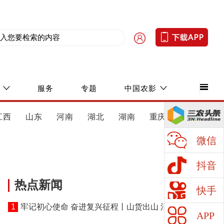
服务
专题
中国农影
江西
山东
河南
湖北
湖南
重庆
四川
微信
抖音
热点新闻
快手
1
牢记初心使命 奋进复兴征程丨山货出山 消费进山
APP
——湖北黄冈探索老区振兴特色路