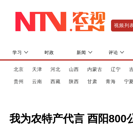
视频列
学习
时政
新闻
评论
北京
天津
河北
山西
内蒙古
辽宁
贵州
云南
西藏
陕西
甘肃
青海
宁
我为农特产代言 酉阳80