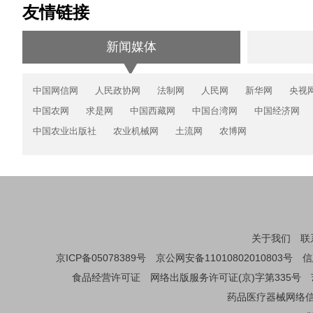
友情链接
新闻媒体
中国网信网
人民政协网
法制网
人民网
新华网
央视
中国农网
求是网
中国西藏网
中国台湾网
中国经济网
中国农业出版社
农业机械网
土流网
农博网
关于我们
联
京ICP备05078389号
京公网安备11010802010803号
信
食品经营许可证
网络出版服务许可证(京)字第335号
药品医疗器械网络信息