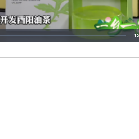
P
1
R