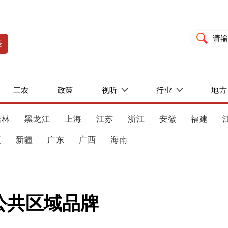
表
三农
政策
视听
行业
地方
吉林
黑龙江
上海
江苏
浙江
安徽
福建
夏
新疆
广东
广西
海南
0公共区域品牌