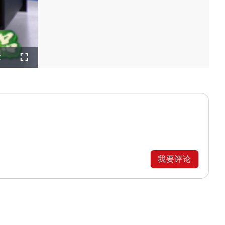
layback
x
ate
Fullscreen
我要评论