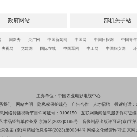
政府网站
部机关子站
网
国新办
央广网
中国新闻网
中国网
中国日报网
中国青年
央视网
党建网
国际在线
中国军网
中工网
中国妇女网
环
主办单位：中国农业电影电视中心
系我们
网站声明
隐私权保护规范
广告合作
人才招聘
投诉电话：01
息网络传播视听节目许可证号：0106150
互联网新闻信息服务许可证编码：1
艺术品经营单位备案 京海艺[2022]0185号
音像制品出版许可证(京)字第
备案 (京)网药械信息备字(2023)第00344号
网络文化经营许可证 京网文[2