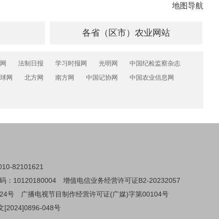
地图导航
各省（区市）农业网站
网
法制日报
学习时报网
光明网
中国纪检监察杂志
球网
北方网
南方网
中国记协网
中国农业信息网
0-82101621
0120180004
增值电信业务经营许可证B2-20232057
24号
广播电视节目制作经营许可证(广媒)字第00104号
024]0896-048号