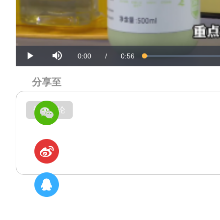
Mute
Current
Duration
0:00
/
0:56
Loaded
:
Progress
:
Play
0%
0%
Time
Time
分享至
登录评论