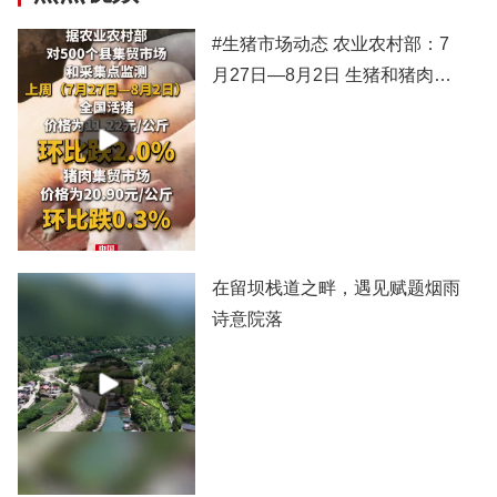
#生猪市场动态 农业农村部：7
月27日—8月2日 生猪和猪肉价
格有所下跌
在留坝栈道之畔，遇见赋题烟雨
诗意院落