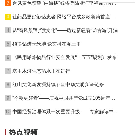
2
台风黄色预警 “白海豚”或将登陆浙江至福建北部沿
海地区
3
让药品更好触达患者 网络平台成多款新药首发渠
道
4
从“看风景”到“读文化”——透过新疆看“访古游”升温
5
硕博钻进玉米地 论文种在泥土里
6
《民用爆炸物品行业安全发展“十五五”规划》发布
7
塔里木河生态输水正在进行
8
红山文化新发掘持续补全中华文明实证链条
9
“今朝更好看”——庆祝中国共产党成立105周年名
家作品展在港开幕
10
中国经贸治理体系一次重要升级——专家解读中国
首例对外贸易国家安全调查
热点视频