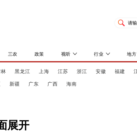
三农
政策
视听
行业
地方
吉林
黑龙江
上海
江苏
浙江
安徽
福建
夏
新疆
广东
广西
海南
面展开