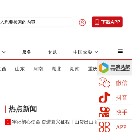
服务
专题
中国农影
江西
山东
河南
湖北
湖南
重庆
四川
微信
抖音
热点新闻
快手
1
牢记初心使命 奋进复兴征程丨山货出山 消费进山
APP
——湖北黄冈探索老区振兴特色路