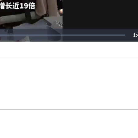
P
1
R