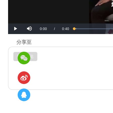
Mute
Current
Duration
0:00
/
0:40
Loaded
:
Progress
:
Play
0%
0%
Time
Time
分享至
登录评论