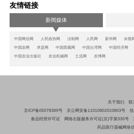
友情链接
新闻媒体
中国网信网
人民政协网
法制网
人民网
新华网
央视
中国农网
求是网
中国西藏网
中国台湾网
中国经济网
中国农业出版社
农业机械网
土流网
农博网
关于我们
联
京ICP备05078389号
京公网安备11010802010803号
信
食品经营许可证
网络出版服务许可证(京)字第335号
药品医疗器械网络信息