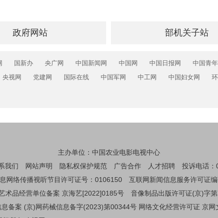
政府网站
部机关子站
网
国新办
央广网
中国新闻网
中国网
中国日报网
中国青年
央视网
党建网
国际在线
中国军网
中工网
中国妇女网
环
主办单位：中国农业电影电视中心
系我们
网站声明
隐私权保护规范
广告合作
人才招聘
投诉电话：01
息网络传播视听节目许可证号：0106150
互联网新闻信息服务许可证编码：1
艺术品经营单位备案 京海艺[2022]0185号
音像制品出版许可证(京)字第
备案 (京)网药械信息备字(2023)第00344号
网络文化经营许可证 京网文[2