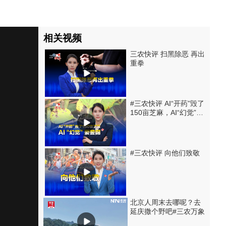
相关视频
三农快评 扫黑除恶 再出
重拳
#三农快评 AI“开药”毁了
150亩芝麻，AI“幻觉”要
警惕
#三农快评 向他们致敬
北京人周末去哪呢？去
延庆撒个野吧#三农万象