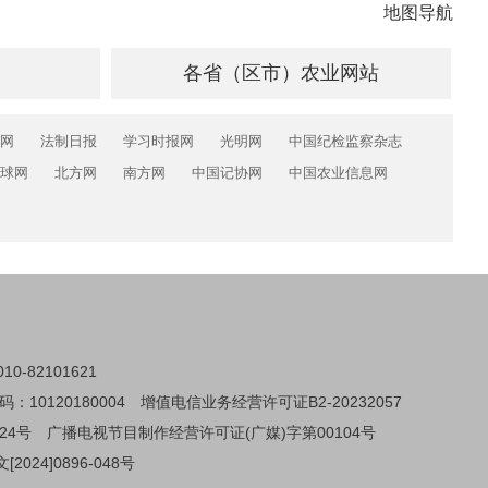
地图导航
各省（区市）农业网站
网
法制日报
学习时报网
光明网
中国纪检监察杂志
球网
北方网
南方网
中国记协网
中国农业信息网
0-82101621
0120180004
增值电信业务经营许可证B2-20232057
24号
广播电视节目制作经营许可证(广媒)字第00104号
024]0896-048号