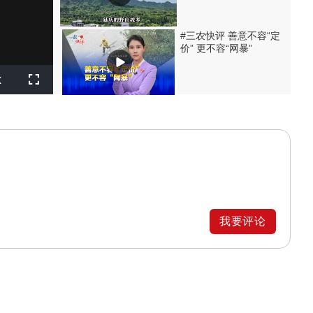
#三农快评 善意不容“定
价” 更不容“网暴”
layback
x
ate
Fullscreen
我要评论