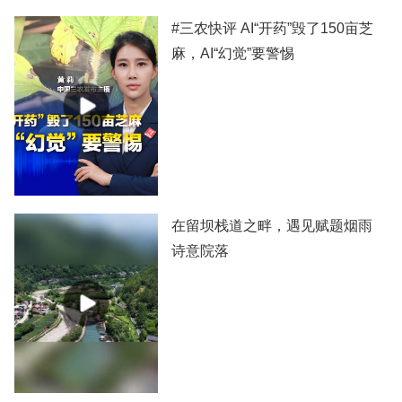
#三农快评 AI“开药”毁了150亩芝
麻，AI“幻觉”要警惕
在留坝栈道之畔，遇见赋题烟雨
诗意院落