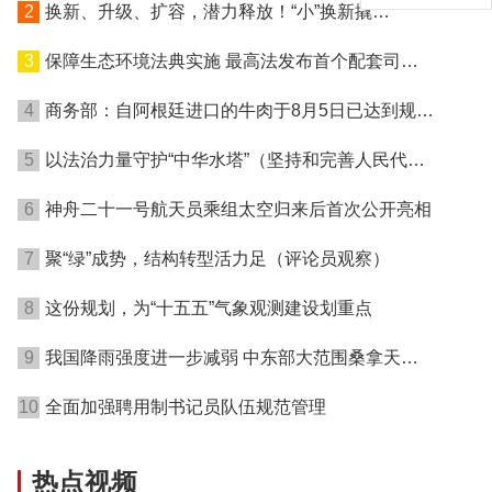
2
换新、升级、扩容，潜力释放！“小”换新撬
动“大”消费 汽车消费市场“升温”
3
保障生态环境法典实施 最高法发布首个配套司法
解释
4
商务部：自阿根廷进口的牛肉于8月5日已达到规定
数量的50%
5
以法治力量守护“中华水塔”（坚持和完善人民代表
大会制度）
6
神舟二十一号航天员乘组太空归来后首次公开亮相
7
聚“绿”成势，结构转型活力足（评论员观察）
8
这份规划，为“十五五”气象观测建设划重点
9
我国降雨强度进一步减弱 中东部大范围桑拿天持
续局地可超38℃
10
全面加强聘用制书记员队伍规范管理
热点视频