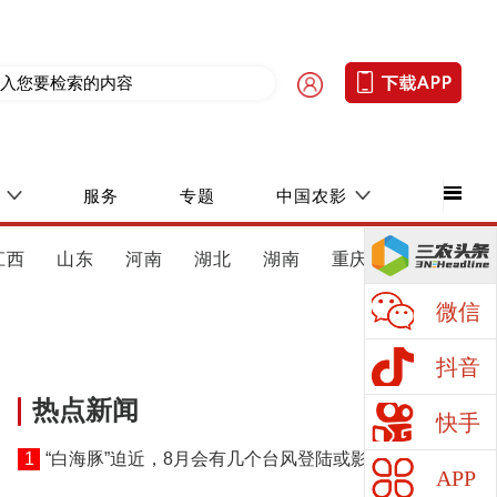
服务
专题
中国农影
江西
山东
河南
湖北
湖南
重庆
四川
微信
抖音
热点新闻
快手
1
“白海豚”迫近，8月会有几个台风登陆或影响我国
APP