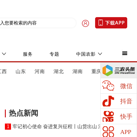
服务
专题
中国农影
江西
山东
河南
湖北
湖南
重庆
四川
微信
抖音
热点新闻
快手
1
牢记初心使命 奋进复兴征程丨山货出山 消费进山
APP
——湖北黄冈探索老区振兴特色路