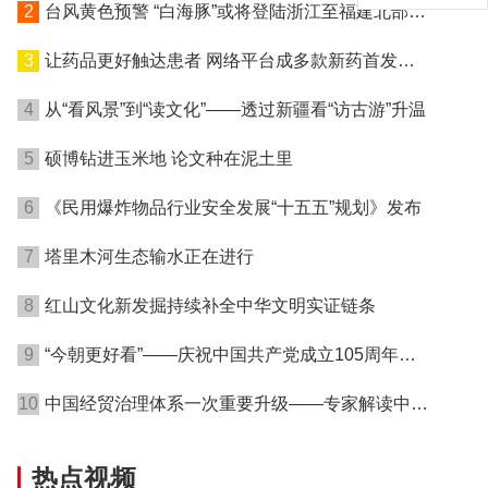
2
台风黄色预警 “白海豚”或将登陆浙江至福建北部沿
海地区
3
让药品更好触达患者 网络平台成多款新药首发渠
道
4
从“看风景”到“读文化”——透过新疆看“访古游”升温
5
硕博钻进玉米地 论文种在泥土里
6
《民用爆炸物品行业安全发展“十五五”规划》发布
7
塔里木河生态输水正在进行
8
红山文化新发掘持续补全中华文明实证链条
9
“今朝更好看”——庆祝中国共产党成立105周年名
家作品展在港开幕
10
中国经贸治理体系一次重要升级——专家解读中国
首例对外贸易国家安全调查
热点视频