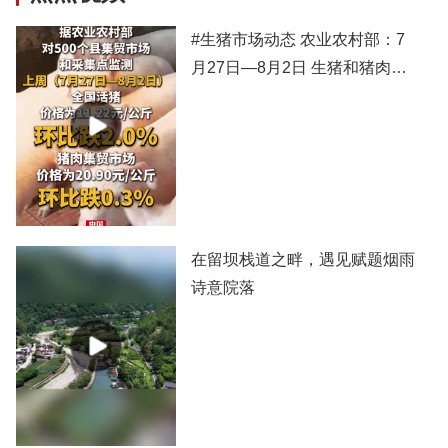
#生猪市场动态 农业农村部：7
月27日—8月2日 生猪和猪肉价
格有所下跌
在留坝栈道之畔，遇见赋题烟雨
诗意院落